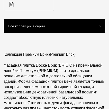
О компании
Контакты
Инструкции
Все коллекции в серии
Контроль качества кровли
Качество фасадов
Награды
Коллекция Премиум Брик (Premium Brick)
Отправка рекламации
Предложения по сотрудничеству
Фасадная плитка Döcke Брик (BRICK) из премиальной
линейки Премиум (PREMIUM) — это идеальное
Вакансии
решение для стильной и долговечной облицовки
зданий. Форма фасадной плитки Дёке является точным
B2B
воспроизведением ложковой кирпичной кладки, а
Отзывы
использование декоративной базальтовой посыпки
создаёт абсолютную иллюзию натуральных
материалов. Стоимость отделки фасада кирпичом в
несколько раз превышает стоимость отделки фасадной