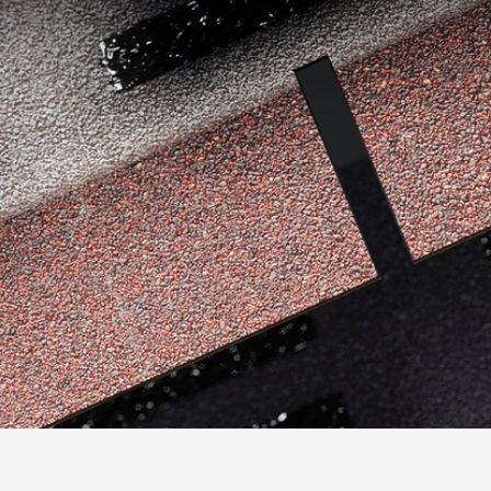
Фасадные панели
Фасадная плитка
Комплектующие для фасадов
Пленки и мембраны
Мягкая кровля
Однослойная черепица
Ламинированная черепица
Комплектующие к кровле
Кровельная вентиляция
Водостоки