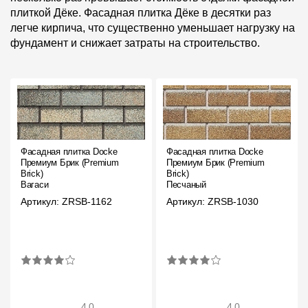
Где купить?
плиткой Дёке. Фасадная плитка Дёке в десятки раз
легче кирпича, что существенно уменьшает нагрузку на
фундамент и снижает затраты на строительство.
Алтайский край
Контакты
8 800 100 71 45
site@docke.ru
Фасадная плитка Docke
Фасадная плитка Docke
Премиум Брик (Premium
Премиум Брик (Premium
Адрес
Brick)
Brick)
Вагаси
Песчаный
125212, Россия, Москва, Головинское ш., д. 5, стр. 1
(БЦ
Артикул: ZRSB-1162
Артикул: ZRSB-1030
"Водный")
Режим работы
Пн-Пт - 10-19
Сб-Вс - выходной
4.0
4.0