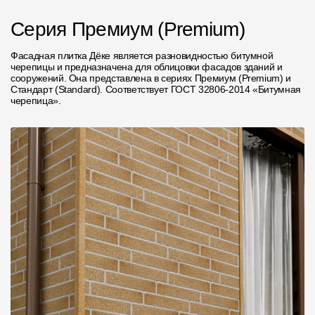
Пластиковые водосточные системы
Серия Премиум (Premium)
Металлические водосточные системы
Фасадная плитка Дёке является разновидностью битумной
Водосборник
черепицы и предназначена для облицовки фасадов зданий и
сооружений. Она представлена в сериях Премиум (Premium) и
Стандарт (Standard). Соответствует ГОСТ 32806-2014 «Битумная
Чердачные лестницы
черепица».
Документация
Документация
Инструкции по монтажу
Технические листы
Рекламные материалы
Сертификаты
Гарантии