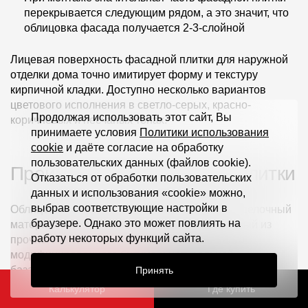
перекрывается следующим рядом, а это значит, что
облицовка фасада получается 2-3-слойной
Лицевая поверхность фасадной плитки для наружной
отделки дома точно имитирует форму и текстуру
кирпичной кладки. Доступно несколько вариантов
цветового исполнения в светло-серых, красно-
Продолжая использовать этот сайт, Вы
коричневых и песчаных тонах.
принимаете условия
Политики использования
cookie
и даёте согласие на обработку
пользовательских данных (файлов cookie).
Преимущества фасадной плитки
Отказаться от обработки пользовательских
данных и использования «cookie» можно,
выбрав соответствующие настройки в
Облицовочная плитка для фасада дома — отделочный
браузере. Однако это может повлиять на
материал премиального уровня, изготовленный из
работу некоторых функций сайта.
прочного стеклохолста, высококачественного
модифицированного битума и натуральной
базальтовой крошки. Поэтому она:
Принять
Калькулятор
Где купить
отличается высокой прочностью, устойчивостью к