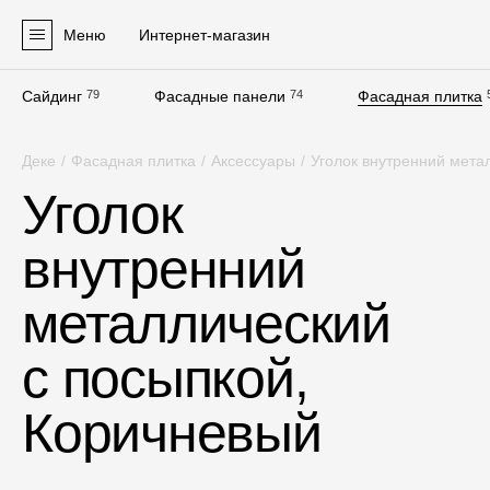
Меню
Интернет-магазин
Сайдинг
79
Фасадные панели
74
Фасадная плитка
Продукция
Деке
/
Фасадная плитка
/
Аксессуары
/
Уголок внутренний мета
Фасадные материалы
Уголок
Сайдинг
внутренний
Софиты
Фасадные панели
металлический
Фасадная плитка
с посыпкой,
Комплектующие для фасадов
Коричневый
Пленки и мембраны