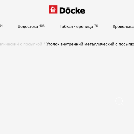
54
Водостоки
406
Гибкая черепица
76
Кровельна
Документация
ллический с посыпкой
/
Уголок внутренний металлический с посыпк
Документация
Инструкции по монтажу
Технические листы
Рекламные материалы
Сертификаты
Гарантии
Чертежи
Текстуры
Фото объектов