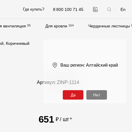
8 800 100 71 45
En
Где купить?
я вентиляция
95
Для кровли
164
Чердачные лестницы
Компания
ой, Коричневый
О компании
Контакты
Ваш регион:
Алтайский край
Контроль качества кровли
Качество фасадов
Артикул: ZINP-1114
Награды
Да
Нет
Отправка рекламации
Предложения по сотрудничеству
651
₽ / шт
*
Вакансии
B2B