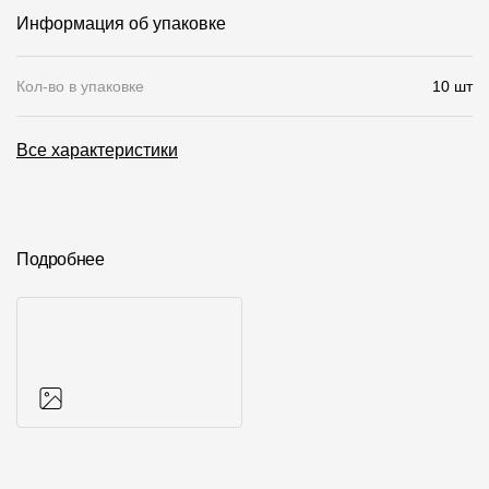
Информация об упаковке
О компании
Контакты
Кол-во в упаковке
10 шт
Контроль качества кровли
Все характеристики
Качество фасадов
Награды
Отправка рекламации
Подробнее
Предложения по сотрудничеству
Вакансии
B2B
Отзывы