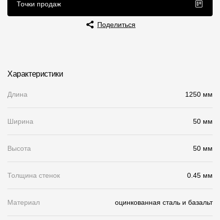
Точки продаж
Чертежи
Поделиться
Текстуры
Фото объектов
Вопрос-ответ/Faq
Характеристики
Статьи
Длина
1250 мм
Сервисы
Ширина
50 мм
Конструктор
Высота
50 мм
Калькулятор
Толщина стенок
0.45 мм
Цены
Материал
оцинкованная сталь и базальт
Компания