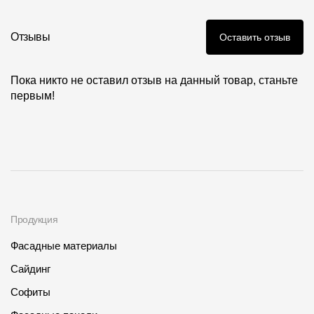
Фото объектов
Где купить?
Отзывы
Оставить отзыв
Алтайский край
Пока никто не оставил отзыв на данный товар, станьте
первым!
Контакты
8 800 100 71 45
site@docke.ru
Адрес
125212, Россия, Москва, Головинское ш., д. 5, стр. 1
(БЦ
"Водный")
Продукция
Режим работы
Фасадные материалы
Пн-Пт - 10-19
Сайдинг
Сб-Вс - выходной
Софиты