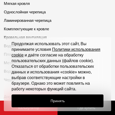
Мягкая кровля
Однослойная черепица
Ламинированная черепица
Комплектующие к кровле
Кровельная вентиляция
Продолжая использовать этот сайт, Вы
Водостоки
принимаете условия
Политики использования
Пластиковые водосточные системы
cookie
и даёте согласие на обработку
пользовательских данных (файлов cookie).
Металлические водосточные системы
Отказаться от обработки пользовательских
Водосборник
данных и использования «cookie» можно,
выбрав соответствующие настройки в
Чердачные лестницы
браузере. Однако это может повлиять на
работу некоторых функций сайта.
Документация
Компания
Принять
Документация
О компании
Калькулятор
Где купить
Инструкции по монтажу
Контакты