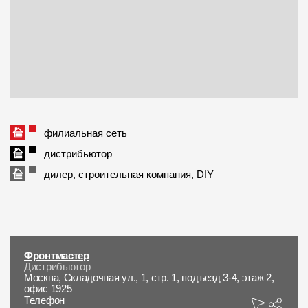
Пластиковые водосточные системы
Металлические водосточные системы
Водосборник
Чердачные лестницы
филиальная сеть
Документация
дистрибьютор
Документация
дилер, строительная компания, DIY
Инструкции по монтажу
Технические листы
Рекламные материалы
Фронтмастер
Дистрибьютор
Сертификаты
Москва, Складочная ул., 1, стр. 1, подъезд 3-4, этаж 2,
офис 1925
Телефон
Гарантии