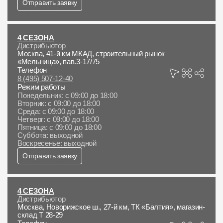
Отправить заявку
О компании
Контакты
4 СЕЗОНА
Дистрибьютор
Москва, 41-й км МКАД, строительный рынок
Контроль качества кровли
«Мельница», пав.3-17/75
Телефон
Качество фасадов
8 (495) 507-12-40
Режим работы
Награды
Понедельник: с 09:00 до 18:00
Вторник: с 09:00 до 18:00
Среда: с 09:00 до 18:00
Отправка рекламации
Четверг: с 09:00 до 18:00
Пятница: с 09:00 до 18:00
Предложения по сотрудничеству
Суббота: выходной
Воскресенье: выходной
Вакансии
Отправить заявку
B2B
Отзывы
4 СЕЗОНА
Дистрибьютор
Москва, Новорижское ш., 27-й км, ТК «Балтия», магазин-
склад Т 28-29