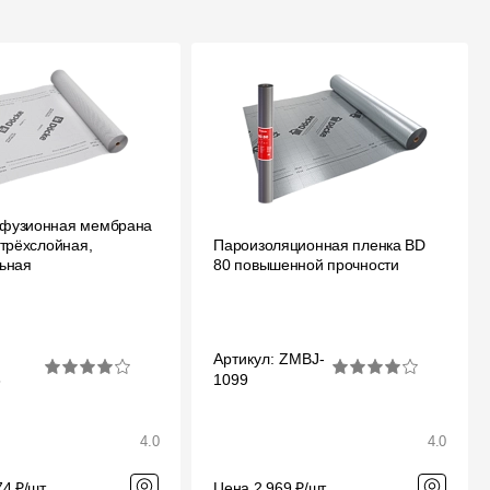
фузионная мембрана
 трёхслойная,
Пароизоляционная пленка BD
ьная
80 повышенной прочности
Артикул: ZMBJ-
3
1099
4.0
4.0
74 ₽/шт
Цена 2 969 ₽/шт