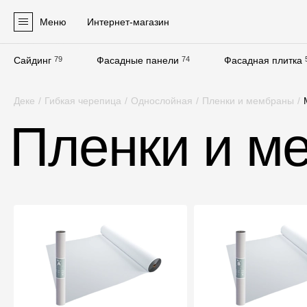
Меню
Интернет-магазин
Сайдинг
79
Фасадные панели
74
Фасадная плитка
Продукция
Деке
/
Гибкая черепица
/
Однослойная
/
Пленки и мембраны
/
Фасадные материалы
Пленки и м
Сайдинг
Софиты
Фасадные панели
Фасадная плитка
Комплектующие для фасадов
Пленки и мембраны