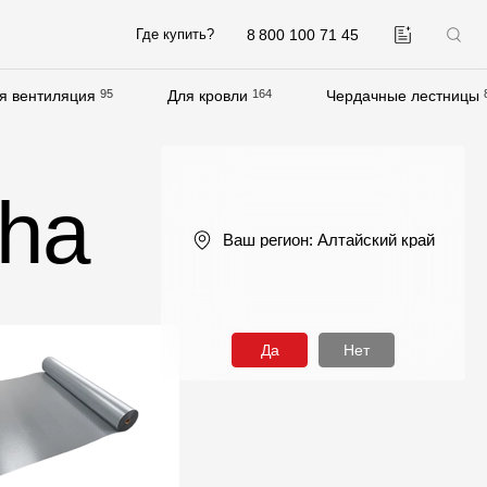
8 800 100 71 45
Где купить?
я вентиляция
95
Для кровли
164
Чердачные лестницы
Компания
О компании
ha
Контакты
Ваш регион:
Алтайский край
Контроль качества кровли
Качество фасадов
Награды
Да
Нет
Отправка рекламации
Предложения по сотрудничеству
Вакансии
B2B