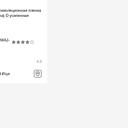
Отзывы
оизоляционная пленка
ha) D усиленная
ZMAJ-
4.0
9 ₽/шт