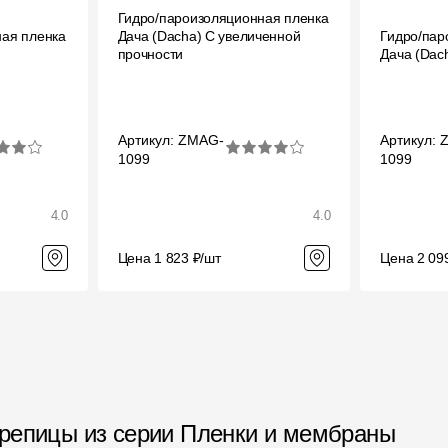
Гидро/пароизоляционная пленка
Вопрос-ответ/Faq
ная пленка
Дача (Dacha) C увеличенной
Гидро/пар
прочности
Дача (Dac
Статьи
Сервисы
Артикул: ZMAG-
Артикул: 
1099
1099
Конструктор
Калькулятор
4.0
4.0
Цены
Цена 1 823 ₽/шт
Цена 2 09
ерепицы из серии Пленки и мембраны