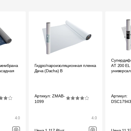
Супердиф
мембрана
Гидро/пароизоляционная пленка
АT 200 EL
асадная
Дача (Dacha) B
универсал
Артикул: ZMAB-
Артикул:
1099
DSC1794
4.0
4.0
Цена 1 117 ₽/шт
Цена 11 3