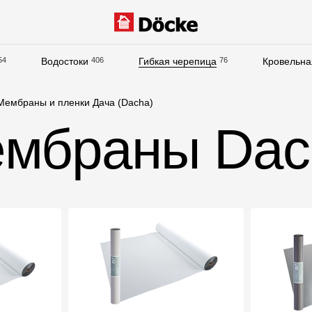
54
Водостоки
406
Гибкая черепица
76
Кровельна
Документация
Мембраны и пленки Дача (Dacha)
Документация
ембраны Dac
Инструкции по монтажу
Технические листы
Рекламные материалы
Сертификаты
Гарантии
Чертежи
Текстуры
Фото объектов