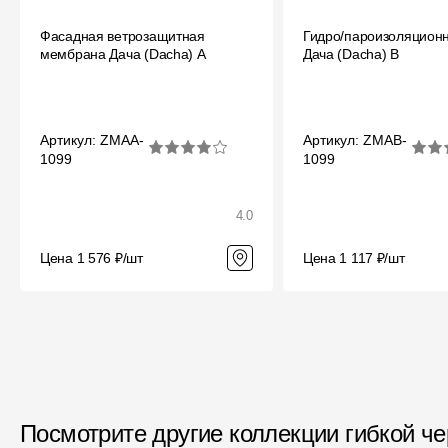
Мягкая кровля
Фасадная ветрозащитная
Гидро/пароизоляцион
Однослойная черепица
мембрана Дача (Dacha) A
Дача (Dacha) B
Ламинированная черепица
Комплектующие к кровле
Артикул: ZMAA-
Артикул: ZMAB-
Кровельная вентиляция
1099
1099
Водостоки
4.0
Пластиковые водосточные
системы
Цена 1 576 ₽/шт
Цена 1 117 ₽/шт
Металлические водосточные
системы
Водосборник
Чердачные лестницы
Посмотрите другие коллекции гибкой ч