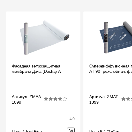
Фасадная ветрозащитная
Супердиффузионная 
мембрана Дача (Dacha) A
АT 90 трёхслойная, ф
Артикул: ZMAA-
Артикул: ZMAT-
1099
1099
4.0
Цена 1 576 ₽/шт
Цена 6 472 ₽/шт