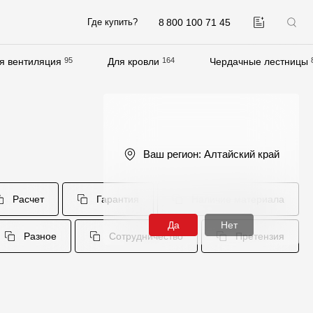
8 800 100 71 45
Где купить?
я вентиляция
95
Для кровли
164
Чердачные лестницы
Компания
О компании
Контакты
Ваш регион:
Алтайский край
Контроль качества кровли
Качество фасадов
Расчет
Гарантия
Наличие материала
Награды
Да
Нет
Разное
Сотрудничество
Претензия
Отправка рекламации
Предложения по сотрудничеству
Вакансии
B2B