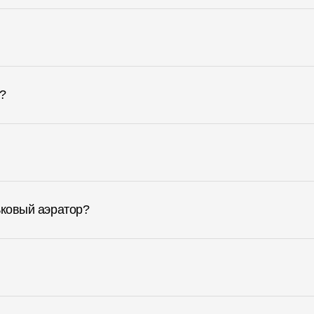
?
ьковый аэратор?