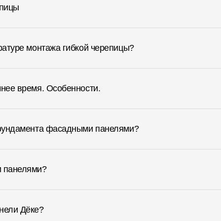
епицы
ературе монтажа гибкой черепицы?
мнее время. Особенности.
о фундамента фасадными панелями?
и панелями?
нели Дёке?