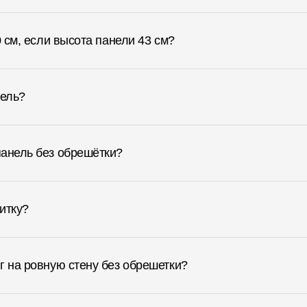
0 см, если высота панели 43 см?
нель?
панель без обрешётки?
итку?
г на ровную стену без обрешетки?