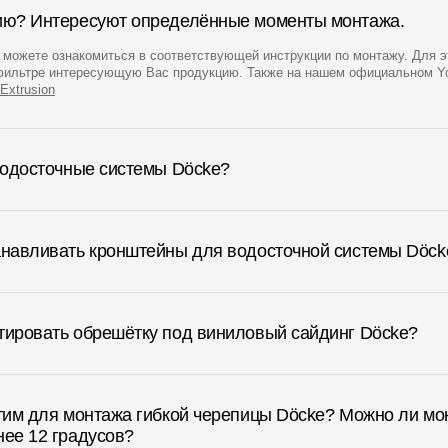
цию? Интересуют определённые моменты монтажа.
Вопрос-ответ/Faq
можете ознакомиться в соответствующей инструкции по монтажу. Для э
Статьи
 фильтре интересующую Вас продукцию. Также на нашем официальном Y
Extrusion
Сервисы
 водосточные системы Döcke?
Конструктор
Калькулятор
Цены
танавливать кронштейны для водосточной системы Döck
тировать обрешётку под виниловый сайдинг Döcke?
стим для монтажа гибкой черепицы Döcke? Можно ли мо
нее 12 градусов?