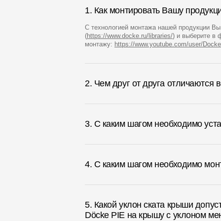
Мягкая кровля
1. Как монтировать Вашу продук
Однослойная черепица
С технологией монтажа нашей продукции Вы 
Ламинированная черепица
(
https://www.docke.ru/libraries/
) и выберите в
монтажу:
https://www.youtube.com/user/Docke
Комплектующие к кровле
Кровельная вентиляция
2. Чем друг от друга отличаются
Водостоки
Пластиковые водосточные
3. С каким шагом необходимо ус
системы
Металлические водосточные
системы
4. С каким шагом необходимо мон
Водосборник
Чердачные лестницы
5. Какой уклон ската крыши допу
Döcke PIE на крышу с уклоном ме