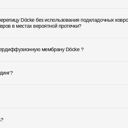
черепицу Döcke без использования подкладочных ковро
ров в местах вероятной протечки?
упердиффузионную мембрану Döcke ?
йдинг?
ь?