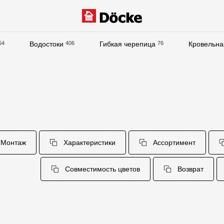
54
Водостоки
406
Гибкая черепица
76
Кровельна
Документация
Документация
Инструкции по монтажу
Технические листы
Рекламные материалы
Монтаж
Характеристики
Ассортимент
Сертификаты
Совместимость цветов
Возврат
Гарантии
Чертежи
Текстуры
Фото объектов