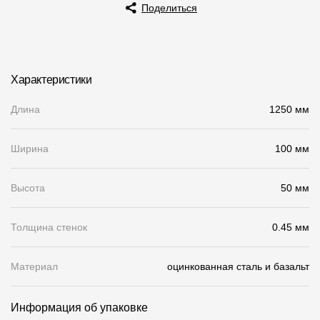
Поделиться
Чертежи
Текстуры
Фото объектов
Характеристики
Вопрос-ответ/Faq
Длина
1250 мм
Статьи
Ширина
100 мм
Сервисы
Высота
50 мм
Конструктор
Толщина стенок
0.45 мм
Калькулятор
Цены
Материал
оцинкованная сталь и базальт
Компания
Информация об упаковке