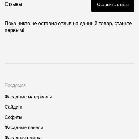
Где купить?
Отзывы
Оставить отзыв
Пока никто не оставил отзыв на данный товар, станьте
Алтайский край
первым!
Контакты
8 800 100 71 45
site@docke.ru
Адрес
Продукция
125212, Россия, Москва, Головинское ш., д. 5, стр. 1
(БЦ
"Водный")
Фасадные материалы
Режим работы
Сайдинг
Пн-Пт - 10-19
Софиты
Сб-Вс - выходной
Фасадные панели
Фасадная плитка