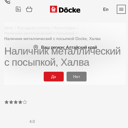
En
Деке
/
Фасадная плитка
/
Аксессуары
/
Наличник металлический с посыпкой
/
Наличник металлический с посыпкой Docke, Халва
Поиск
Ваш регион:
Алтайский край
Наличник металлический
с посыпкой, Халва
Да
Нет
Продукция
Фасадные материалы
Сайдинг
Софиты
4.0