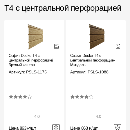
Фасадные панели
T4 с центральной перфорацией
Фасадная плитка
Комплектующие для фасадов
Пленки и мембраны
Софит Docke T4 с
Софит Docke T4 с
Мягкая кровля
центральной перфорацией
центральной перфорацией
Зрелый каштан
Миндаль
Однослойная черепица
Артикул: PSLS-1175
Артикул: PSLS-1088
Ламинированная черепица
Комплектующие к кровле
Кровельная вентиляция
4.0
4.0
Водостоки
Цена 863 ₽/шт
Цена 863 ₽/шт