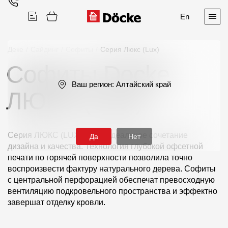
En
Деке
/
Сайдинг
/
Софиты
/
Серия Люкс (Lux)
Софиты Docke
Поиск
Ваш регион:
Алтайский край
ЛЮКС (LUX)
Серия ЛЮКС (LUX)— это идеальное сочетание
Да
Нет
дизайна и качества. Технология глубокой офсетной
Продукция
печати по горячей поверхности позволила точно
воспроизвести фактуру натурального дерева. Софиты
Фасадные материалы
с центральной перфорацией обеспечат превосходную
вентиляцию подкровельного пространства и эффектно
Сайдинг
завершат отделку кровли.
Софиты