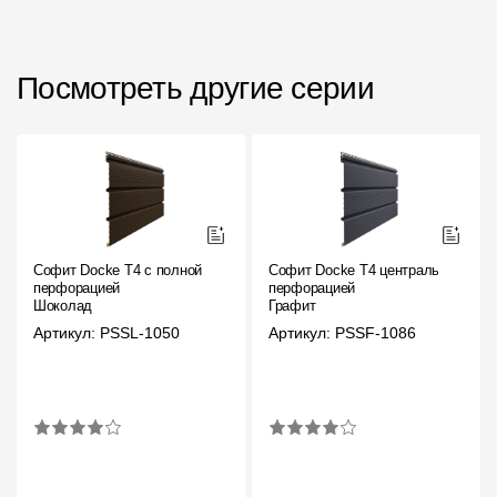
Чертежи
Текстуры
Посмотреть другие серии
Фото объектов
Вопрос-ответ/Faq
Статьи
Сервисы
Софит Docke T4 с полной
Софит Docke T4 центральной
перфорацией
перфорацией
Шоколад
Графит
Конструктор
Артикул: PSSL-1050
Артикул: PSSF-1086
Калькулятор
Цены
Компания