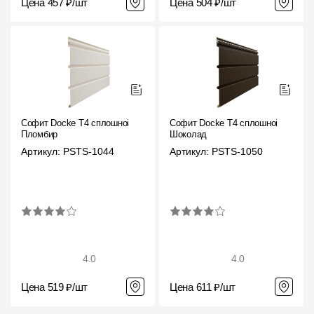
Цена 457 ₽/шт
Цена 504 ₽/шт
Где купить?
Алтайский край
Софит Docke T4 сплошной
Софит Docke T4 сплошной
Контакты
Пломбир
Шоколад
8 800 100 71 45
site@docke.ru
Артикул: PSTS-1044
Артикул: PSTS-1050
Адрес
125212, Россия, Москва, Головинское ш., д. 5, стр. 1
(БЦ
"Водный")
Режим работы
Пн-Пт - 10-19
4.0
4.0
Сб-Вс - выходной
Цена 519 ₽/шт
Цена 611 ₽/шт