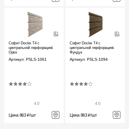
Пластиковые водосточные системы
Металлические водосточные системы
Водосборник
Чердачные лестницы
Софит Docke T4 с
Софит Docke T4 с
центральной перфорацией
центральной перфорацией
Орех
Фундук
Документация
Артикул: PSLS-1061
Артикул: PSLS-1094
Документация
Инструкции по монтажу
Технические листы
4.0
4.0
Рекламные материалы
Цена 863 ₽/шт
Цена 863 ₽/шт
Сертификаты
Гарантии