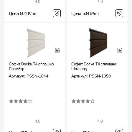
4.0
4.0
О компании
Цена 504 ₽/шт
Цена 504 ₽/шт
Контакты
Контроль качества кровли
Качество фасадов
Награды
Софит Docke T4 сплошной
Софит Docke T4 сплошной
Отправка рекламации
Пломбир
Шоколад
Артикул: PSSN-1044
Артикул: PSSN-1050
Предложения по сотрудничеству
Вакансии
B2B
Отзывы
4.0
4.0