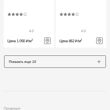
Где купить?
Алтайский край
4.0
4.0
2
2
Цена 1 050 ₽/м
Цена 662 ₽/м
Контакты
8 800 100 71 45
site@docke.ru
Адрес
Показать еще
10
125212, Россия, Москва, Головинское ш., д. 5, стр. 1
(БЦ
"Водный")
Режим работы
Пн-Пт - 10-19
Сб-Вс - выходной
Продукция