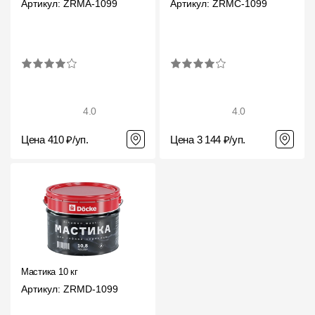
Артикул: ZRMA-1099
Артикул: ZRMC-1099
Фасадные панели
Фасадная плитка
Комплектующие для фасадов
Пленки и мембраны
4.0
4.0
Цена 410 ₽/уп.
Цена 3 144 ₽/уп.
Мягкая кровля
Однослойная черепица
Ламинированная черепица
Комплектующие к кровле
Кровельная вентиляция
Мастика 10 кг
Артикул: ZRMD-1099
Водостоки