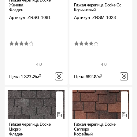
Гибкая черепица Docke
Женева
Гибкая черепица Docke Сота
Чертежи
Фладен
Коричневый
Артикул: ZRSG-1081
Артикул: ZRSM-1023
Текстуры
Фото объектов
Вопрос-ответ/Faq
Статьи
4.0
4.0
Сервисы
2
2
Цена 1 323 ₽/м
Цена 662 ₽/м
Конструктор
Калькулятор
Цены
Гибкая черепица Docke
Гибкая черепица Docke
Цюрих
Саппоро
Компания
Фладен
Кофейный