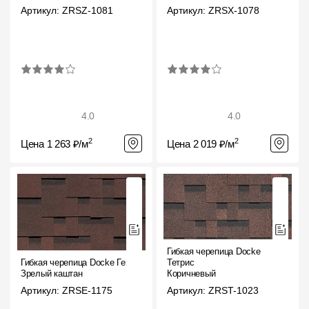
Артикул: ZRSZ-1081
Артикул: ZRSX-1078
О компании
Контакты
Контроль качества кровли
Качество фасадов
4.0
4.0
Награды
2
2
Цена 1 263 ₽/м
Цена 2 019 ₽/м
Отправка рекламации
Предложения по сотрудничеству
Вакансии
B2B
Гибкая черепица Docke
Отзывы
Гибкая черепица Docke Генуя
Тетрис
Зрелый каштан
Коричневый
Артикул: ZRSE-1175
Артикул: ZRST-1023