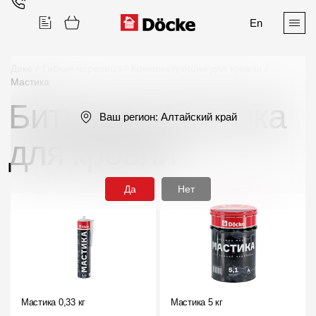
En
Деке
/
Гибкая черепица
/
Комплектующие для кровли
/
Мастика
Битумная мастика
Поиск
Ваш регион:
Алтайский край
для кровли
Да
Нет
Продукция
Фасадные материалы
Сайдинг
Софиты
Мастика 0,33 кг
Мастика 5 кг