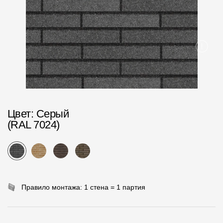
Пластиковые водосточные системы
Металлические водосточные системы
Водосборник
Чердачные лестницы
Документация
Цвет
: Серый
(RAL 7024)
Документация
Инструкции по монтажу
Технические листы
Рекламные материалы
Правило монтажа: 1 стена = 1 партия
Сертификаты
Гарантии