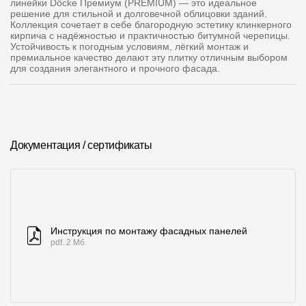
линейки Döcke Премиум (PREMIUM) — это идеальное
Где купить?
решение для стильной и долговечной облицовки зданий.
Коллекция сочетает в себе благородную эстетику клинкерного
кирпича с надёжностью и практичностью битумной черепицы.
Устойчивость к погодным условиям, лёгкий монтаж и
Алтайский край
премиальное качество делают эту плитку отличным выбором
для создания элегантного и прочного фасада.
Контакты
8 800 100 71 45
site@docke.ru
Документация / сертификаты
Адрес
125212, Россия, Москва, Головинское ш., д. 5, стр. 1
(БЦ
"Водный")
Режим работы
Инструкция по монтажу фасадных панелей
pdf. 2 Мб
Пн-Пт - 10-19
Сб-Вс - выходной