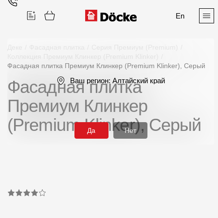
En
Деке
/
Фасадная плитка
/
Серия Премиум (Premium)
/
Коллекция Премиум Клинкер (Premium Klinker)
/
Фасадная плитка Премиум Клинкер (Premium Klinker), Серый
Поиск
Ваш регион:
Алтайский край
Фасадная плитка
Премиум Клинкер
(Premium Klinker), Серый
Да
Нет
Продукция
Фасадные материалы
Сайдинг
Софиты