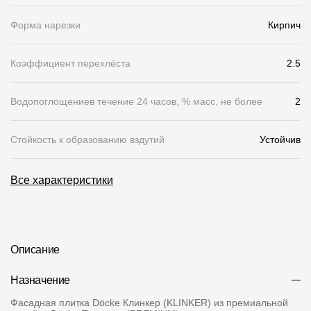
О компании
Форма нарезки
Кирпич
Контакты
Коэффициент перехлёста
2.5
Контроль качества кровли
Водопоглощениев течение 24 часов, % масс, не более
2
Качество фасадов
Награды
Стойкость к образованию вздутий
Устойчив
Отправка рекламации
Все характеристики
Предложения по сотрудничеству
Вакансии
B2B
Описание
Отзывы
Назначение
Фасадная плитка Döcke Клинкер (KLINKER) из премиальной