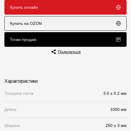
Купить онлайн
Чертежи
Текстуры
Купить на OZON
Фото объектов
Точки продаж
Вопрос-ответ/Faq
Поделиться
Статьи
Сервисы
Характеристики
Конструктор
Толщина гонта
3.0 ± 0.2 мм
Калькулятор
Цены
Длина
1000 мм
Компания
Ширина
250 ± 3 мм