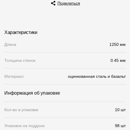
Поделиться
Чертежи
Текстуры
Фото объектов
Характеристики
Вопрос-ответ/Faq
Длина
1250 мм
Статьи
Толщина стенок
0.45 мм
Сервисы
Материал
оцинкованная сталь и базальт
Конструктор
Информация об упаковке
Калькулятор
Цены
Кол-во в упаковке
10 шт
Компания
Упаковок на поддоне
98 шт