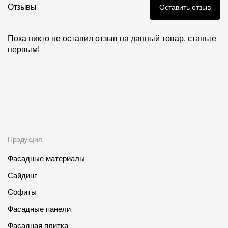
Где купить?
Отзывы
Оставить отзыв
Пока никто не оставил отзыв на данный товар, станьте
Алтайский край
первым!
Контакты
8 800 100 71 45
site@docke.ru
Адрес
Продукция
125212, Россия, Москва, Головинское ш., д. 5, стр. 1
(БЦ
"Водный")
Фасадные материалы
Режим работы
Сайдинг
Пн-Пт - 10-19
Софиты
Сб-Вс - выходной
Фасадные панели
Фасадная плитка