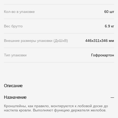
О компании
Кол-во в упаковке
60 шт
Контакты
Вес брутто
6.9 кг
Контроль качества кровли
Качество фасадов
Внешние размеры упаковки (ДхШхВ)
446x311x346 мм
Награды
Тип упаковки
Гофрокартон
Отправка рекламации
Предложения по сотрудничеству
Вакансии
Описание
B2B
Назначение
Отзывы
Кронштейны, как правило, монтируются к лобовой доске до
настила кровли. Выполняют функцию держателя желобов.