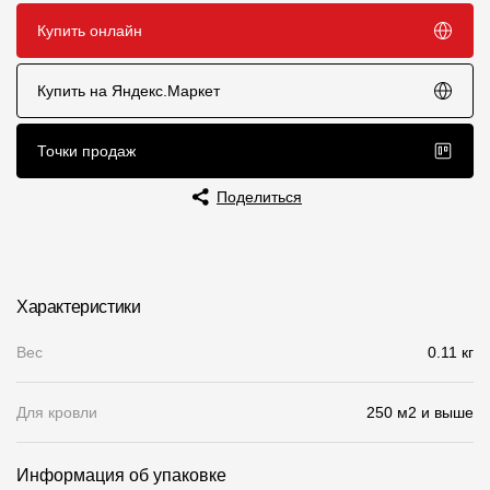
Купить онлайн
Чертежи
Текстуры
Купить на Яндекс.Маркет
Фото объектов
Точки продаж
Вопрос-ответ/Faq
Поделиться
Статьи
Сервисы
Характеристики
Конструктор
Вес
0.11 кг
Калькулятор
Цены
Для кровли
250 м2 и выше
Компания
Информация об упаковке