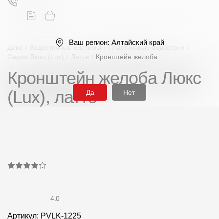
Ваш регион:
Алтайский край
Деке
/
Водосточные системы
/
Пластиковые водостоки
/
Серия Люкс (Lux)
/
Латте
/
Кронштейн желоба
Кронштейн желоба Люкс
Поиск
(Lux), латте
Да
Нет
Продукция
Фасадные материалы
Сайдинг
4.0
Софиты
Артикул: PVLK-1225