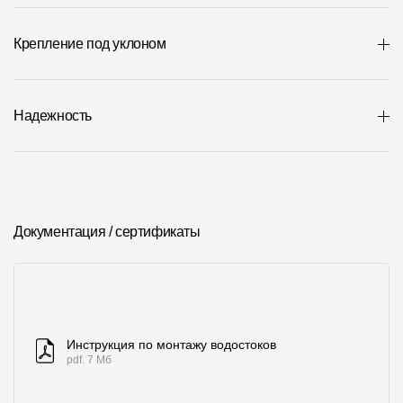
Где купить?
Крепление под уклоном
Алтайский край
Надежность
Контакты
8 800 100 71 45
site@docke.ru
Адрес
Документация / сертификаты
125212, Россия, Москва, Головинское ш., д. 5, стр. 1
(БЦ "Водный
Режим работы
Пн-Пт - 10-19
Сб-Вс - выходной
Инструкция по монтажу водостоков
pdf. 7 Мб