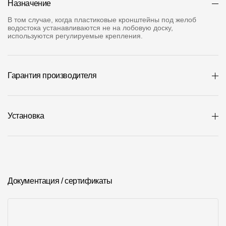
Назначение
Где купить?
В том случае, когда пластиковые кронштейны под желоб
водостока устанавливаются не на лобовую доску,
используются регулируемые крепления.
Алтайский край
Гарантия производителя
Контакты
8 800 100 71 45
site@docke.ru
Установка
Адрес
125212, Россия, Москва, Головинское ш., д. 5, стр. 1
(БЦ "Водный
Режим работы
Пн-Пт - 10-19
Документация / сертификаты
Сб-Вс - выходной