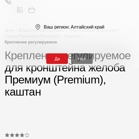
Ваш регион:
Алтайский край
Деке
/
Водосточные системы
/
Пластиковые водостоки
/
Серия Премиум (Premium)
/
Каштан
/
Крепление регулируемое
Поиск
Крепление регулируемое
Да
Нет
для кронштейна желоба
Премиум (Premium),
каштан
Продукция
Фасадные материалы
Сайдинг
Софиты