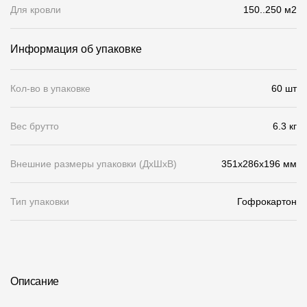
Для кровли
150..250 м2
О компании
Информация об упаковке
Контакты
Контроль качества кровли
Кол-во в упаковке
60 шт
Качество фасадов
Вес брутто
6.3 кг
Награды
Отправка рекламации
Внешние размеры упаковки (ДхШхВ)
351x286x196 мм
Предложения по сотрудничеству
Тип упаковки
Гофрокартон
Вакансии
B2B
Отзывы
Описание