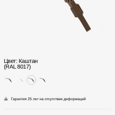
Пластиковые водосточные системы
Металлические водосточные системы
Водосборник
Чердачные лестницы
Документация
Цвет
: Каштан
Документация
(RAL 8017)
Инструкции по монтажу
Технические листы
Рекламные материалы
Гарантия 25 лет на отсутствие деформаций
Сертификаты
Гарантии