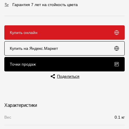
Гарантия 7 лет на стойкость цвета
Чертежи
Текстуры
Фото объектов
Купить онлайн
Вопрос-ответ/Faq
Купить на Яндекс.Маркет
Статьи
Точки продаж
Сервисы
Поделиться
Конструктор
Калькулятор
Характеристики
Цены
Вес
0.1 кг
Компания