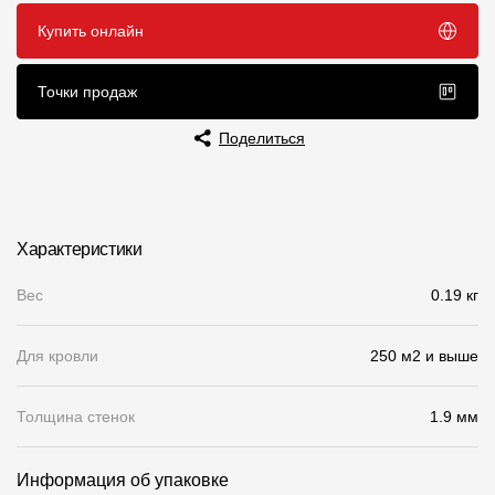
Купить онлайн
Чертежи
Текстуры
Точки продаж
Фото объектов
Поделиться
Вопрос-ответ/Faq
Статьи
Характеристики
Сервисы
Вес
0.19 кг
Конструктор
Для кровли
250 м2 и выше
Калькулятор
Цены
Толщина стенок
1.9 мм
Компания
Информация об упаковке