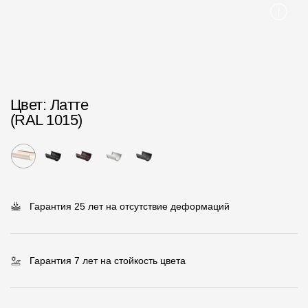
Пластиковые водосточные системы
Металлические водосточные системы
Водосборник
Чердачные лестницы
Цвет
: Латте
(RAL 1015)
Документация
Документация
Инструкции по монтажу
Гарантия 25 лет на отсутствие деформаций
Технические листы
Рекламные материалы
Гарантия 7 лет на стойкость цвета
Сертификаты
Гарантии