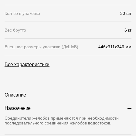
О компании
Кол-во в упаковке
30 шт
Контакты
Вес брутто
6 кг
Контроль качества кровли
Качество фасадов
Внешние размеры упаковки (ДхШхВ)
446x311x346 мм
Награды
Все характеристики
Отправка рекламации
Предложения по сотрудничеству
Вакансии
Описание
B2B
Назначение
Отзывы
Соединители желобов применяются при необходимости
последовательного соединения желобов водостоков.