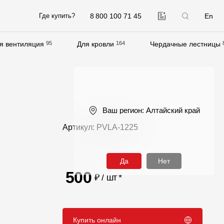
8 800 100 71 45
En
Где купить?
я вентиляция
95
Для кровли
164
Чердачные лестницы
Компания
О компании
Контакты
Ваш регион:
Алтайский край
Контроль качества кровли
Артикул: PVLA-1225
Качество фасадов
Награды
Да
Нет
Отправка рекламации
500
₽ / шт
*
Предложения по сотрудничеству
Вакансии
Купить онлайн
B2B