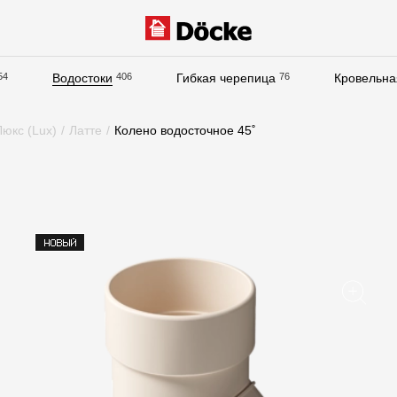
54
Водостоки
406
Гибкая черепица
76
Кровельна
Документация
юкс (Lux)
/
Латте
/
Колено водосточное 45˚
Документация
Инструкции по монтажу
Технические листы
Рекламные материалы
Сертификаты
Гарантии
Чертежи
Текстуры
Фото объектов