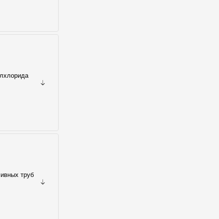
илхлорида
ливных труб