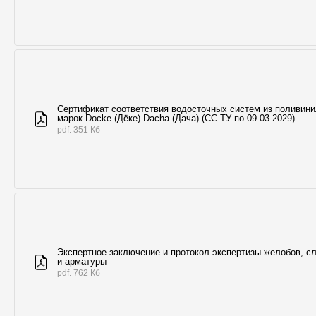
Сертификат соответствия водосточных систем из поливин
марок Docke (Дёке) Dacha (Дача) (СС ТУ по 09.03.2029)
pdf. 351 Кб
Экспертное заключение и протокол экспертизы желобов, с
и арматуры
pdf. 762 Кб