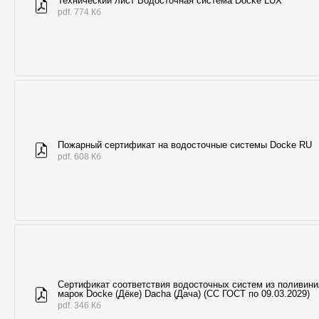
Технический лист Водосточная система Döcke LUX
pdf. 774 Кб
Пожарный сертификат на водосточные системы Docke RU
pdf. 608 Кб
Сертификат соответствия водосточных систем из поливин
марок Docke (Дёке) Dacha (Дача) (СС ГОСТ по 09.03.2029)
pdf. 346 Кб