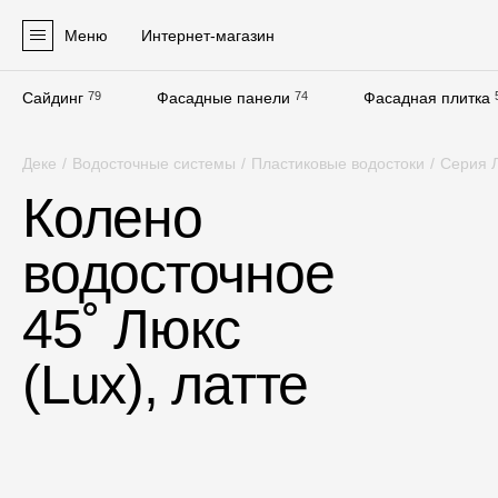
Меню
Интернет-магазин
Сайдинг
79
Фасадные панели
74
Фасадная плитка
Продукция
Деке
/
Водосточные системы
/
Пластиковые водостоки
/
Серия Л
Фасадные материалы
Колено
Сайдинг
водосточное
Софиты
Фасадные панели
45˚ Люкс
Фасадная плитка
(Lux), латте
Комплектующие для фасадов
Пленки и мембраны