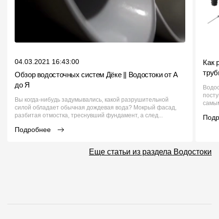
04.03.2021 16:43:00
Как 
труб
Обзор водосточных систем Дёке || Водостоки от А
до Я
Водос
посту
Вы когда-нибудь задумывались, какой разрушительной
самым
силой обладает обычная дождевая вода? Мокрый фасад,
разбитая отмостка, треснувший фундамент, а след...
Под
Подробнее
Еще статьи из раздела Водостоки