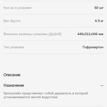
Кол-во в упаковке
60 шт
О компании
Контакты
Вес брутто
6.9 кг
Контроль качества кровли
Внешние размеры упаковки (ДхШхВ)
446x311x346 мм
Качество фасадов
Награды
Тип упаковки
Гофрокартон
Отправка рекламации
Предложения по сотрудничеству
Вакансии
Описание
B2B
Назначение
Отзывы
Кронштейн представляет собой держатель в который
устанавливается желоб водостока.