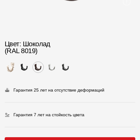
Пластиковые водосточные системы
Металлические водосточные системы
Водосборник
Цвет
: Шоколад
Чердачные лестницы
(RAL 8019)
Документация
Документация
Гарантия 25 лет на отсутствие деформаций
Инструкции по монтажу
Технические листы
Рекламные материалы
Гарантия 7 лет на стойкость цвета
Сертификаты
Гарантии