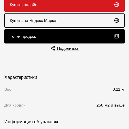
Купить онлайн
Чертежи
Текстуры
Купить на Яндекс.Маркет
Фото объектов
Точки продаж
Вопрос-ответ/Faq
Поделиться
Статьи
Сервисы
Характеристики
Конструктор
Вес
0.11 кг
Калькулятор
Для кровли
250 м2 и выше
Цены
Информация об упаковке
Компания