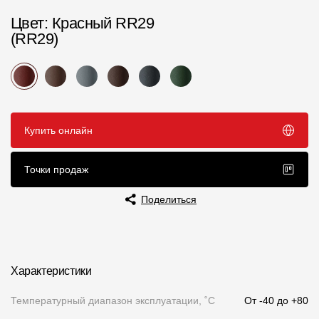
Цвет
: Красный RR29
Чертежи
(RR29)
Текстуры
Фото объектов
Вопрос-ответ/Faq
Купить онлайн
Статьи
Точки продаж
Сервисы
Поделиться
Конструктор
Калькулятор
Цены
Характеристики
Температурный диапазон эксплуатации, ˚С
От -40 до +80
Компания