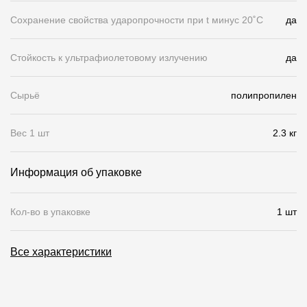
Сохранение свойства ударопрочности при t минус 20˚C
да
О компании
Контакты
Стойкость к ультрафиолетовому излучению
да
Контроль качества кровли
Сырьё
полипропилен
Качество фасадов
Награды
Вес 1 шт
2.3 кг
Отправка рекламации
Информация об упаковке
Предложения по сотрудничеству
Вакансии
Кол-во в упаковке
1 шт
B2B
Все характеристики
Отзывы