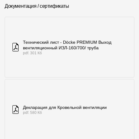
Где купить?
Документация / сертификаты
Алтайский край
Технический лист - Döcke PREMIUM Выход
вентиляционный ИЗЛ-160/700/ труба
pdf. 301 Кб
Контакты
8 800 100 71 45
site@docke.ru
Адрес
125212, Россия, Москва, Головинское ш., д. 5, стр. 1
(БЦ "Водный
Режим работы
Пн-Пт - 10-19
Декларация для Кровельной вентиляции
pdf. 580 Кб
Сб-Вс - выходной