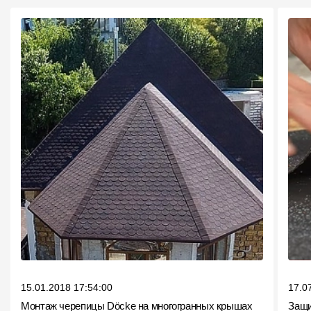
15.01.2018 17:54:00
17.0
Монтаж черепицы Döcke на многогранных крышах
Защи