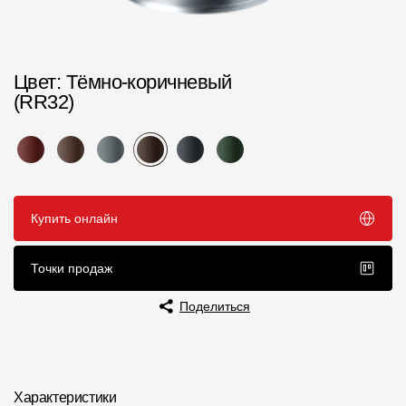
Чертежи
Текстуры
Цвет
: Тёмно-коричневый
Фото объектов
(RR32)
Вопрос-ответ/Faq
Статьи
Сервисы
Купить онлайн
Конструктор
Точки продаж
Калькулятор
Поделиться
Цены
Компания
Характеристики