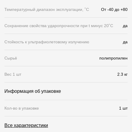
Температурный диапазон эксплуатации, ˚С
От -40 до +80
О компании
Контакты
Сохранение свойства ударопрочности при t минус 20˚C
да
Контроль качества кровли
Стойкость к ультрафиолетовому излучению
да
Качество фасадов
Награды
Сырьё
полипропилен
Отправка рекламации
Вес 1 шт
2.3 кг
Предложения по сотрудничеству
Вакансии
Информация об упаковке
B2B
Кол-во в упаковке
1 шт
Отзывы
Все характеристики