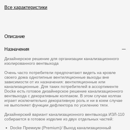
Все характеристики
О компании
Контакты
Контроль качества кровли
Описание
Качество фасадов
Назначения
Награды
Дизайнерское решение для организации канализационного
изолированного вентвыхода
Отправка рекламации
Очень часто потребители предпочитают видеть на кровле
Предложения по сотрудничеству
своего дома однотипные вентиляционные выходы вне
зависимости от их назначения: вентиляционные или
канализационные. Для таких потребителей в ассортименте
Вакансии
Docke есть готовое дизайнерское решение канализационного
вентвыхода с декоративным колпаком. В этом случае колпак
B2B
играет исключительно декоративную роль и ни в коем случае
не выполняет функции дефлектора по усилению тяги.
Отзывы
Дизайнерский вариант канализационного вентвыхода ИЗЛ-110
собирается в готовое изделие из двух отдельных частей:
Docke Премиум (Premium)/ Выход канализационный