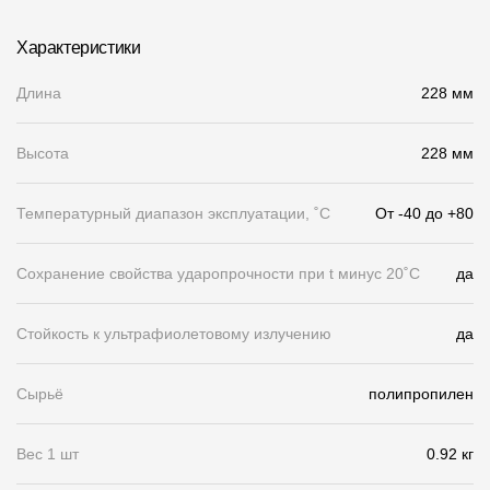
Чертежи
Характеристики
Текстуры
Длина
228 мм
Фото объектов
Высота
228 мм
Вопрос-ответ/Faq
Статьи
Температурный диапазон эксплуатации, ˚С
От -40 до +80
Сервисы
Сохранение свойства ударопрочности при t минус 20˚C
да
Конструктор
Стойкость к ультрафиолетовому излучению
да
Калькулятор
Сырьё
полипропилен
Цены
Вес 1 шт
0.92 кг
Компания