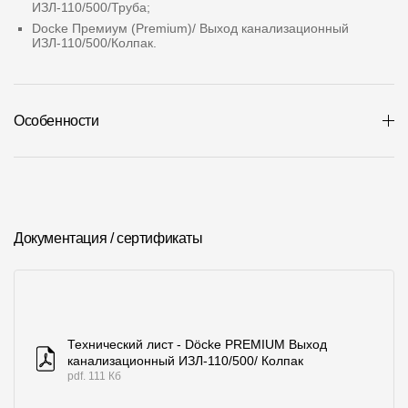
ИЗЛ-110/500/Труба;
Где купить?
Docke Премиум (Premium)/ Выход канализационный
ИЗЛ-110/500/Колпак.
Алтайский край
Особенности
Контакты
8 800 100 71 45
site@docke.ru
Адрес
Документация / сертификаты
125212, Россия, Москва, Головинское ш., д. 5, стр. 1
(БЦ "Водный
Режим работы
Пн-Пт - 10-19
Сб-Вс - выходной
Технический лист - Döcke PREMIUM Выход
канализационный ИЗЛ-110/500/ Колпак
pdf. 111 Кб