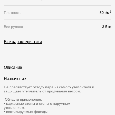
Чертежи
2
Плотность
50 г/м
Текстуры
Вес рулона
3.5 кг
Фото объектов
Вопрос-ответ/Faq
Все характеристики
Статьи
Сервисы
Описание
Конструктор
Назначение
Калькулятор
Не препятствует отводу пара из самого утеплителя и
защищает утеплитель от продувания ветром.
Цены
Области применения:
• каркасные стены и стены с наружным
утеплением;
Компания
• вентилируемые фасады.