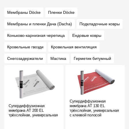
Мембраны Döcke
Пленки Döcke
Мембраны и пленки Дача (Dacha)
Подкладочные ковры
Коньково-карнизная черепица
Ендовые ковры
Кровельные гвозди
Кровельная вентиляция
Снегозадержатели
Мастика
Герметик битумный
Супердиффузионная
Супердиффузионная
мембрана АT 130 EL
мембрана АT 200 EL
трёхслойная, универсальная
трёхслойная, универсальная
с клеевой полосой