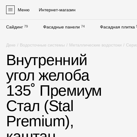
Меню
Интернет-магазин
Сайдинг
79
Фасадные панели
74
Фасадная плитка
Продукция
Деке
/
Водосточные системы
/
Металлические водостоки
/
Сери
Фасадные материалы
Внутренний
Сайдинг
угол желоба
Софиты
Фасадные панели
135˚ Премиум
Фасадная плитка
Стал (Stal
Комплектующие для фасадов
Premium),
Пленки и мембраны
каштан