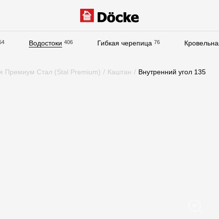
54
Водостоки
406
Гибкая черепица
76
Кровельна
Документация
я Премиум Стал (Stal Premium)
/
Каштан
/
Внутренний угол 135
Документация
Инструкции по монтажу
Технические листы
Рекламные материалы
Сертификаты
Гарантии
Чертежи
Текстуры
Фото объектов