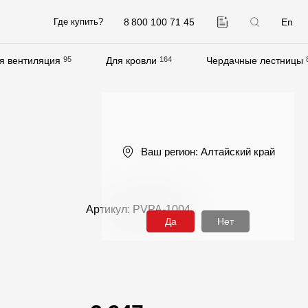
8 800 100 71 45
En
Где купить?
я вентиляция
95
Для кровли
164
Чердачные лестницы
Компания
О компании
Контакты
Ваш регион:
Алтайский край
Контроль качества кровли
Качество фасадов
Артикул: PVPA-1004
Награды
Да
Нет
Отправка рекламации
Предложения по сотрудничеству
Вакансии
B2B