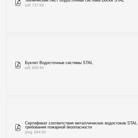
Технический лист Водосточная система Döcke STAL
pdf. 737 Кб
Буклет Водосточные системы STAL
pdf. 806 Кб
Сертификат соответствия металлических водостоков STAL
требования пожарной безопасности
jpeg. 684 Кб