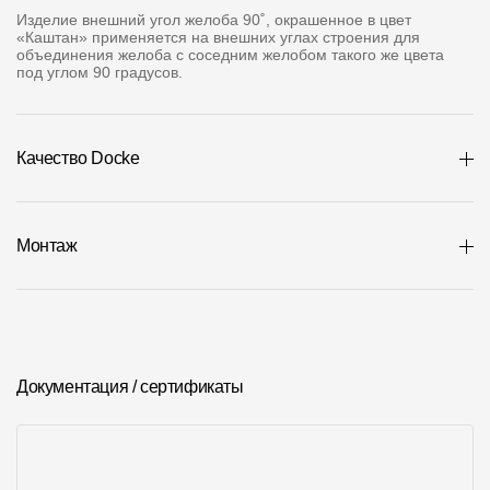
Где купить?
Изделие внешний угол желоба 90˚, окрашенное в цвет
«Каштан» применяется на внешних углах строения для
объединения желоба с соседним желобом такого же цвета
под углом 90 градусов.
Алтайский край
Качество Docke
Контакты
8 800 100 71 45
site@docke.ru
Монтаж
Адрес
125212, Россия, Москва, Головинское ш., д. 5, стр. 1
(БЦ
"Водный")
Режим работы
Документация / сертификаты
Пн-Пт - 10-19
Сб-Вс - выходной