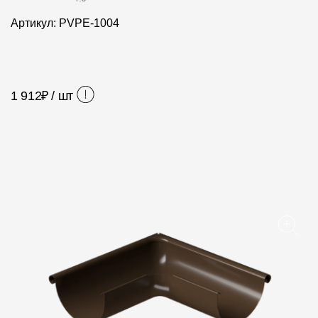
Фасадные панели
Артикул: PVPE-1004
Фасадная плитка
Комплектующие для фасадов
1 912
₽ / шт
Пленки и мембраны
Мягкая кровля
Однослойная черепица
Ламинированная черепица
Комплектующие к кровле
Кровельная вентиляция
Водостоки