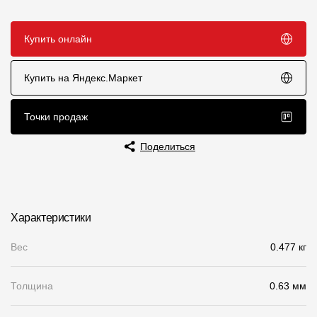
Чертежи
Купить онлайн
Текстуры
Фото объектов
Купить на Яндекс.Маркет
Вопрос-ответ/Faq
Точки продаж
Статьи
Поделиться
Сервисы
Конструктор
Характеристики
Калькулятор
Вес
0.477 кг
Цены
Толщина
0.63 мм
Компания