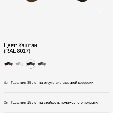
Пластиковые водосточные системы
Металлические водосточные системы
Водосборник
Чердачные лестницы
Цвет
: Каштан
Документация
(RAL 8017)
Документация
Инструкции по монтажу
Технические листы
Гарантия 35 лет на отсутствие сквозной коррозии
Рекламные материалы
Сертификаты
Гарантия 15 лет на стойкость полимерного покрытия
Гарантии