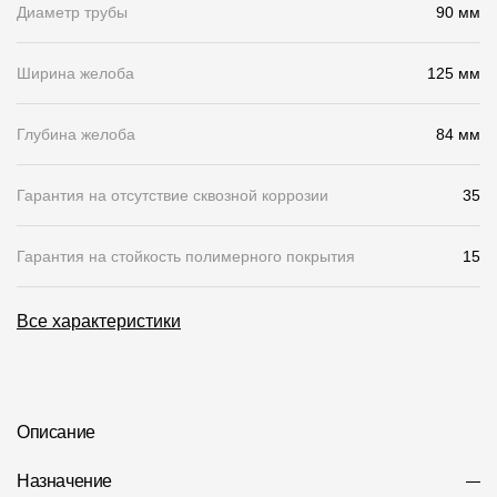
Диаметр трубы
90 мм
О компании
Ширина желоба
125 мм
Контакты
Контроль качества кровли
Глубина желоба
84 мм
Качество фасадов
Гарантия на отсутствие сквозной коррозии
35
Награды
Отправка рекламации
Гарантия на стойкость полимерного покрытия
15
Предложения по сотрудничеству
Все характеристики
Вакансии
B2B
Отзывы
Описание
Назначение