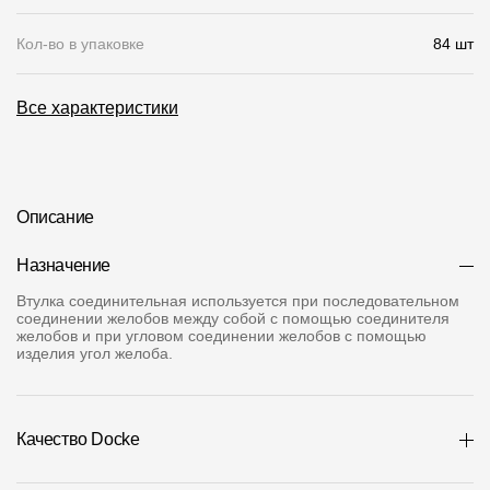
О компании
Кол-во в упаковке
84 шт
Контакты
Все характеристики
Контроль качества кровли
Качество фасадов
Награды
Описание
Отправка рекламации
Назначение
Предложения по сотрудничеству
Втулка соединительная используется при последовательном
соединении желобов между собой с помощью соединителя
Вакансии
желобов и при угловом соединении желобов с помощью
изделия угол желоба.
B2B
Отзывы
Качество Docke