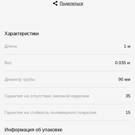
Поделиться
Чертежи
Текстуры
Фото объектов
Характеристики
Вопрос-ответ/Faq
Длина
1 м
Статьи
Вес
0.035 кг
Сервисы
Диаметр трубы
90 мм
Конструктор
Гарантия на отсутствие сквозной коррозии
35
Калькулятор
Цены
Гарантия на стойкость полимерного покрытия
15
Компания
Информация об упаковке