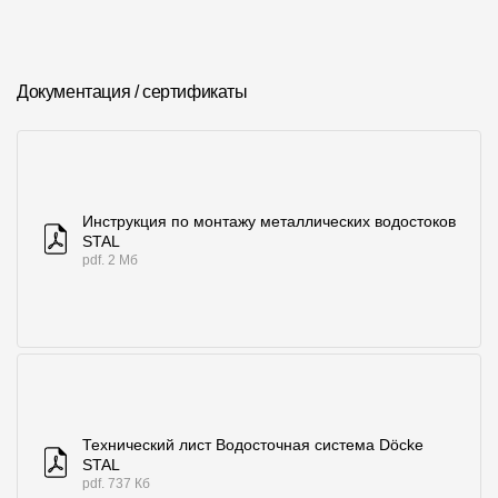
Где купить?
Алтайский край
Документация / сертификаты
Контакты
Инструкция по монтажу металлических водостоков
8 800 100 71 45
site@docke.ru
STAL
pdf. 2 Мб
Адрес
125212, Россия, Москва, Головинское ш., д. 5, стр. 1
(БЦ
"Водный")
Режим работы
Пн-Пт - 10-19
Сб-Вс - выходной
Технический лист Водосточная система Döcke
STAL
pdf. 737 Кб