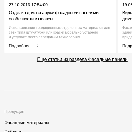
27.10.2016 17:54:00
19.0
Отделка дома снаружи фасадными панелями:
Виды
особенности и нюансы
домо
Использование традиционных отделочных материалов для
Фаса
стен типа штукатурки или краски морально устарело
здани
и уступает место передовым технологиям...
прида
Подробнее
Под
Еще статьи из раздела Фасадные панели
Продукция
Фасадные материалы