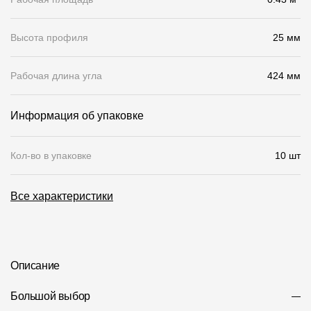
О компании
Высота профиля
25 мм
Контакты
Рабочая длина угла
424 мм
Контроль качества кровли
Качество фасадов
Информация об упаковке
Награды
Кол-во в упаковке
10 шт
Отправка рекламации
Предложения по сотрудничеству
Все характеристики
Вакансии
B2B
Отзывы
Описание
Большой выбор