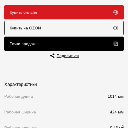
Чертежи
Купить онлайн
Текстуры
Купить на OZON
Фото объектов
Вопрос-ответ/Faq
Точки продаж
Статьи
Поделиться
Сервисы
Конструктор
Характеристики
Калькулятор
Рабочая длина
1014 мм
Цены
Рабочая ширина
424 мм
Компания
2
Рабочая площадь
0.43 м