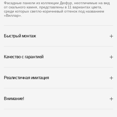
Где купить?
Фасадные панели из коллекции Дюфур, неотличимые на вид
от скального камня, представлены в 11 вариантах цвета,
среди которых светло-коричневый оттенок под названием
«Виллар».
Алтайский край
Быстрый монтаж
Контакты
8 800 100 71 45
site@docke.ru
Качество с гарантией
Адрес
125212, Россия, Москва, Головинское ш., д. 5, стр. 1
(БЦ "Водный
Реалистичная имитация
Режим работы
Пн-Пт - 10-19
Сб-Вс - выходной
Внимание!