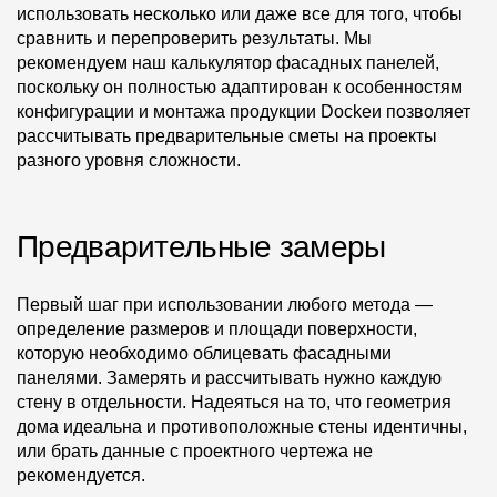
использовать несколько или даже все для того, чтобы
сравнить и перепроверить результаты. Мы
О компании
рекомендуем наш калькулятор фасадных панелей,
Контакты
поскольку он полностью адаптирован к особенностям
конфигурации и монтажа продукции Dockeи позволяет
Контроль качества кровли
рассчитывать предварительные сметы на проекты
разного уровня сложности.
Качество фасадов
Награды
Предварительные замеры
Отправка рекламации
Предложения по сотрудничеству
Первый шаг при использовании любого метода —
определение размеров и площади поверхности,
Вакансии
которую необходимо облицевать фасадными
B2B
панелями. Замерять и рассчитывать нужно каждую
стену в отдельности. Надеяться на то, что геометрия
Отзывы
дома идеальна и противоположные стены идентичны,
или брать данные с проектного чертежа не
рекомендуется.