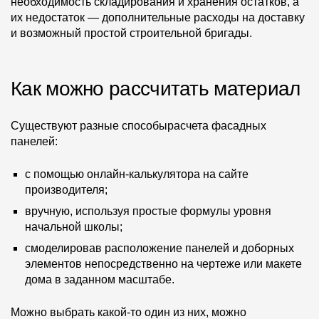
необходимость складирования и хранения остатков, а
их недостаток — дополнительные расходы на доставку
Чертежи
и возможный простой строительной бригады.
Текстуры
Фото объектов
Как можно рассчитать материал
Вопрос-ответ/Faq
Существуют разные способырасчета фасадных
Статьи
панелей:
Сервисы
с помощью онлайн-калькулятора на сайте
производителя;
Конструктор
вручную, используя простые формулы уровня
начальной школы;
Калькулятор
смоделировав расположение панелей и доборных
элементов непосредственно на чертеже или макете
Цены
дома в заданном масштабе.
Компания
Можно выбрать какой-то один из них, можно