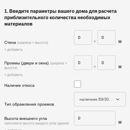
Фасадные панели
1. Введите параметры вашего дома для расчета
Фасадная плитка
приблизительного количества необходимых
материалов
Комплектующие для фасадов
×
м
Стена
Пленки и мембраны
(ширина × высота)
+ добавить
Мягкая кровля
Проемы (двери и окна)
(ширина ×
×
м
высота)
Однослойная черепица
+ добавить
Ламинированная черепица
Наличие откоса
Комплектующие к кровле
наличник 89/30 мм
Кровельная вентиляция
Тип обрамления проемов
Высота внешнего угла
Водостоки
м
заполните высоту каждого угла здания