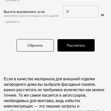
+ добавить
Пластиковые водосточные системы
Металлические водосточные системы
Высота внутреннего угла
м
заполните высоту каждого угла здания
Водосборник
+ добавить
Чердачные лестницы
Сбросить
Рассчитать
Документация
Документация
Инструкции по монтажу
Если в качестве материала для внешней отделки
Технические листы
загородного дома вы выбрали фасадные панели,
важно рассчитать их требуемое количество как можно
Рекламные материалы
точнее. То же самое касается и аксессуаров,
Сертификаты
необходимых для монтажа, ведь избыток
комплектующих — это лишние затраты и
Гарантии