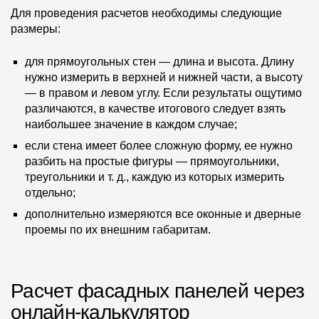
Где купить?
Для проведения расчетов необходимы следующие
размеры:
Алтайский край
для прямоугольных стен — длина и высота. Длину
нужно измерить в верхней и нижней части, а высоту
— в правом и левом углу. Если результаты ощутимо
различаются, в качестве итогового следует взять
наибольшее значение в каждом случае;
Контакты
если стена имеет более сложную форму, ее нужно
8 800 100 71 45
site@docke.ru
разбить на простые фигуры — прямоугольники,
Адрес
треугольники и т. д., каждую из которых измерить
отдельно;
125212, Россия, Москва, Головинское ш., д. 5, стр. 1
(БЦ
"Водный")
дополнительно измеряются все оконные и дверные
проемы по их внешним габаритам.
Режим работы
Пн-Пт - 10-19
Сб-Вс - выходной
Расчет фасадных панелей через
онлайн-калькулятор