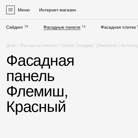
Меню
Интернет-магазин
Сайдинг
79
Фасадные панели
74
Фасадная плитка
Продукция
Деке
/
Фасадные панели
/
Серия Стандарт (Standard)
/
Коллек
Фасадные материалы
Фасадная
Сайдинг
панель
Софиты
Фасадные панели
Флемиш,
Фасадная плитка
Красный
Комплектующие для фасадов
Пленки и мембраны