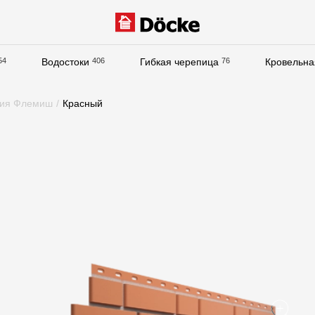
54
Водостоки
406
Гибкая черепица
76
Кровельна
Документация
ция Флемиш
/
Красный
Документация
Инструкции по монтажу
Технические листы
Рекламные материалы
Сертификаты
Гарантии
Чертежи
Текстуры
Фото объектов