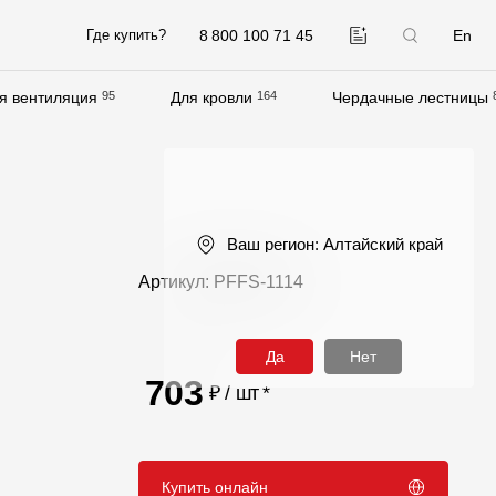
8 800 100 71 45
En
Где купить?
я вентиляция
95
Для кровли
164
Чердачные лестницы
Компания
О компании
Контакты
Ваш регион:
Алтайский край
Контроль качества кровли
Артикул: PFFS-1114
Качество фасадов
Награды
Да
Нет
Отправка рекламации
703
₽ / шт
*
Предложения по сотрудничеству
Вакансии
Купить онлайн
B2B