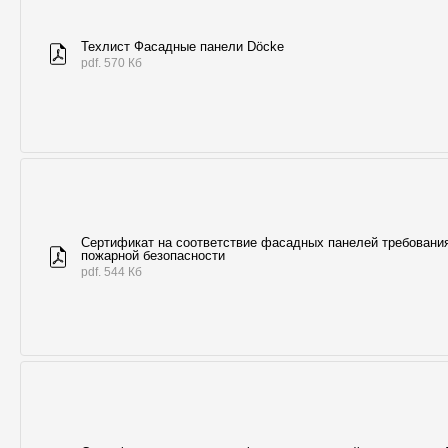
Техлист Фасадные панели Döcke
pdf. 570 Кб
Сертификат на соответствие фасадных панелей требовани
пожарной безопасности
pdf. 544 Кб