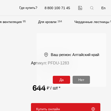
8 800 100 71 45
En
Где купить?
я вентиляция
95
Для кровли
164
Чердачные лестницы
Компания
О компании
Контакты
Ваш регион:
Алтайский край
Контроль качества кровли
Артикул: PFDU-1283
Качество фасадов
Награды
Да
Нет
Отправка рекламации
644
₽ / шт
*
Предложения по сотрудничеству
Вакансии
Купить онлайн
B2B