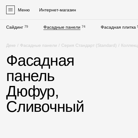
Меню
Интернет-магазин
Сайдинг
79
Фасадные панели
74
Фасадная плитка
Продукция
Деке
/
Фасадные панели
/
Серия Стандарт (Standard)
/
Коллек
Фасадные материалы
Фасадная
Сайдинг
панель
Софиты
Фасадные панели
Дюфур,
Фасадная плитка
Сливочный
Комплектующие для фасадов
Пленки и мембраны