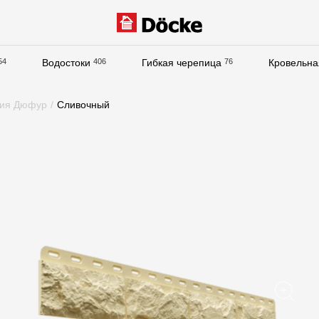
54
Водостоки
406
Гибкая черепица
76
Кровельна
Документация
ция Дюфур
/
Сливочный
Документация
Инструкции по монтажу
Технические листы
Рекламные материалы
Сертификаты
Гарантии
Чертежи
Текстуры
Фото объектов