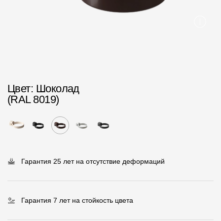
Пластиковые водосточные системы
Металлические водосточные системы
Водосборник
Чердачные лестницы
Цвет
: Шоколад
Документация
(RAL 8019)
Документация
Инструкции по монтажу
Технические листы
Гарантия 25 лет на отсутствие деформаций
Рекламные материалы
Сертификаты
Гарантия 7 лет на стойкость цвета
Гарантии