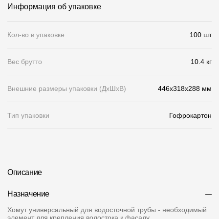
Информация об упаковке
О компании
Кол-во в упаковке
100 шт
Контакты
Контроль качества кровли
Вес брутто
10.4 кг
Качество фасадов
Внешние размеры упаковки (ДхШхВ)
446x318x288 мм
Награды
Отправка рекламации
Тип упаковки
Гофрокартон
Предложения по сотрудничеству
Вакансии
B2B
Описание
Отзывы
Назначение
Хомут универсальный для водосточной трубы - необходимый
элемент для крепления водостока к фасаду.