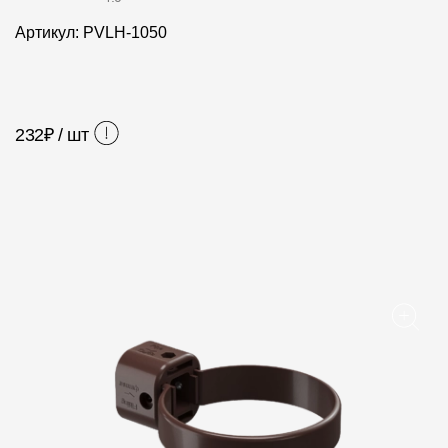
Фасадные панели
Артикул: PVLH-1050
Фасадная плитка
Комплектующие для фасадов
232
₽ / шт
Пленки и мембраны
Мягкая кровля
Однослойная черепица
Ламинированная черепица
Комплектующие к кровле
Кровельная вентиляция
Водостоки