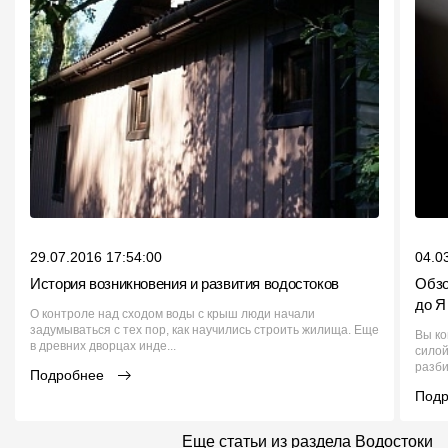
29.07.2016 17:54:00
04.0
История возникновения и развития водостоков
Обзо
до Я
О контроле над сходом воды с крыш люди начали
задумываться с тех пор, как научились строить жилища. Еще
Вы ко
в древних дворцах инде...
силой
разби
Подробнее
Под
Еще статьи из раздела Водостоки