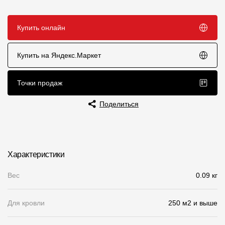
Чертежи
Купить онлайн
Текстуры
Фото объектов
Купить на Яндекс.Маркет
Вопрос-ответ/Faq
Точки продаж
Статьи
Поделиться
Сервисы
Конструктор
Характеристики
Калькулятор
Вес
0.09 кг
Цены
Для кровли
250 м2 и выше
Компания