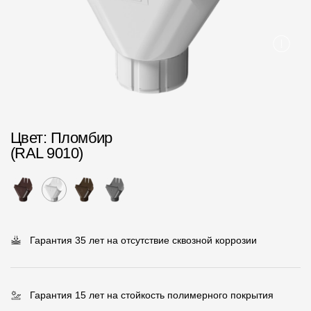
Пластиковые водосточные системы
Металлические водосточные системы
Водосборник
Чердачные лестницы
Цвет
: Пломбир
Документация
(RAL 9010)
Документация
Инструкции по монтажу
Технические листы
Гарантия 35 лет на отсутствие сквозной коррозии
Рекламные материалы
Сертификаты
Гарантия 15 лет на стойкость полимерного покрытия
Гарантии