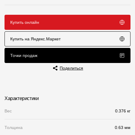
Чертежи
Текстуры
Купить онлайн
Фото объектов
Купить на Яндекс.Маркет
Вопрос-ответ/Faq
Статьи
Точки продаж
Поделиться
Сервисы
Конструктор
Характеристики
Калькулятор
Вес
0.376 кг
Цены
Толщина
0.63 мм
Компания