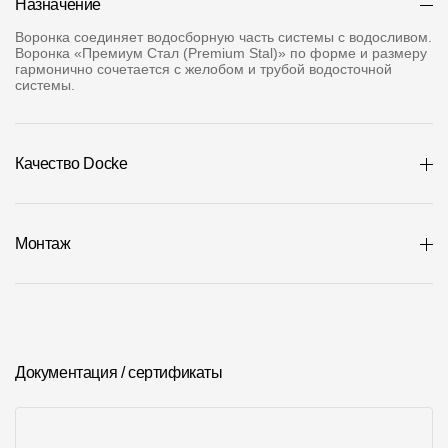
Назначение
Где купить?
Воронка соединяет водосборную часть системы с водосливом.
Воронка «Премиум Стал (Premium Stal)» по форме и размеру
гармонично сочетается с желобом и трубой водосточной
Алтайский край
системы.
Качество Docke
Контакты
8 800 100 71 45
site@docke.ru
Монтаж
Адрес
125212, Россия, Москва, Головинское ш., д. 5, стр. 1
(БЦ
"Водный")
Режим работы
Пн-Пт - 10-19
Документация / сертификаты
Сб-Вс - выходной