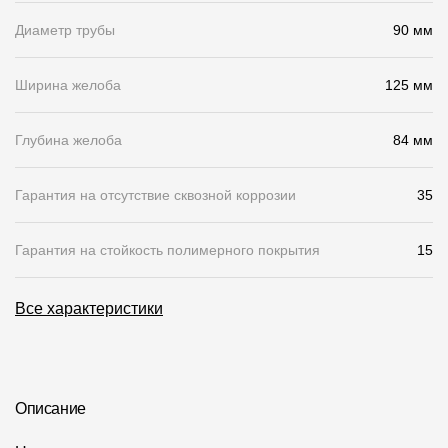
Диаметр трубы
90 мм
О компании
Контакты
Ширина желоба
125 мм
Контроль качества кровли
Глубина желоба
84 мм
Качество фасадов
Награды
Гарантия на отсутствие сквозной коррозии
35
Отправка рекламации
Гарантия на стойкость полимерного покрытия
15
Предложения по сотрудничеству
Вакансии
Все характеристики
B2B
Отзывы
Описание