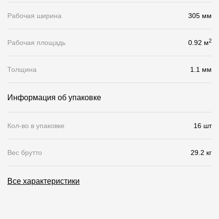
Рабочая ширина
305 мм
О компании
Контакты
2
Рабочая площадь
0.92 м
Контроль качества кровли
Толщина
1.1 мм
Качество фасадов
Награды
Информация об упаковке
Отправка рекламации
Кол-во в упаковке
16 шт
Предложения по сотрудничеству
Вакансии
Вес брутто
29.2 кг
B2B
Все характеристики
Отзывы