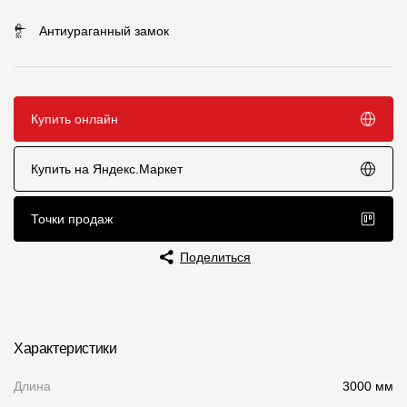
Чертежи
Антиураганный замок
Текстуры
Фото объектов
Купить онлайн
Вопрос-ответ/Faq
Статьи
Купить на Яндекс.Маркет
Сервисы
Точки продаж
Поделиться
Конструктор
Калькулятор
Цены
Характеристики
Длина
3000 мм
Компания