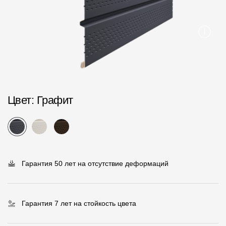
Пластиковые водосточные системы
Металлические водосточные системы
Водосборник
Чердачные лестницы
Цвет
: Графит
Документация
Документация
Инструкции по монтажу
Гарантия 50 лет на отсутствие деформаций
Технические листы
Рекламные материалы
Сертификаты
Гарантия 7 лет на стойкость цвета
Гарантии