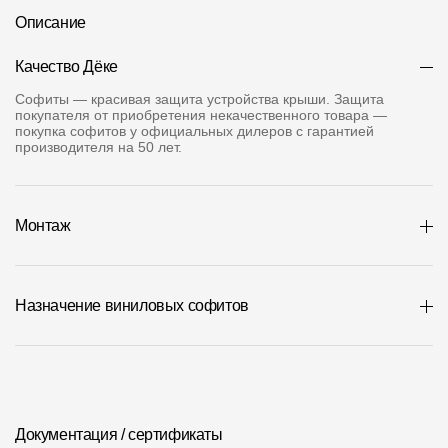
Где купить?
Описание
Качество Дёке
Алтайский край
Софиты — красивая защита устройства крыши. Защита
покупателя от приобретения некачественного товара —
покупка софитов у официальных дилеров с гарантией
производителя на 50 лет.
Контакты
8 800 100 71 45
site@docke.ru
Монтаж
Адрес
125212, Россия, Москва, Головинское ш., д. 5, стр. 1
(БЦ "Водный
Назначение виниловых софитов
Режим работы
Пн-Пт - 10-19
Сб-Вс - выходной
Документация / сертификаты