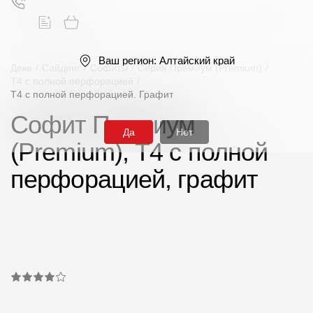
Ваш регион:
Алтайский край
Деке
/
Сайдинг
/
Софиты
/
Серия Премиум (Premium)
/
T4 с полной перфорацией
/
T4 с полной перфорацией. Графит
Поиск
Софит Премиум
Да
Нет
(Premium), T4 с полной
перфорацией, графит
Продукция
Фасадные материалы
Сайдинг
Софиты