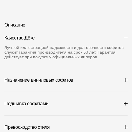
Где купить?
Алтайский край
Описание
Качество Дёке
Лучшей иллюстрацией надежности и долговечности софитов
служит гарантия производителя на срок 50 лет. Гарантия
Контакты
действует при покупке у официальных дилеров.
8 800 100 71 45
site@docke.ru
Адрес
Назначение виниловых софитов
125212, Россия, Москва, Головинское ш., д. 5, стр. 1
(БЦ "Водный
Режим работы
Пн-Пт - 10-19
Подшивка софитами
Сб-Вс - выходной
Превосходство стиля