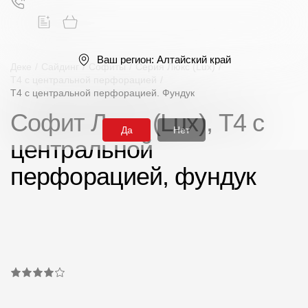
Ваш регион:
Алтайский край
Деке
/
Сайдинг
/
Софиты
/
Серия Люкс (Lux)
/
T4 с центральной перфорацией
/
T4 с центральной перфорацией. Фундук
Поиск
Софит Люкс (Lux), T4 с
Да
Нет
центральной
перфорацией, фундук
Продукция
Фасадные материалы
Сайдинг
Софиты