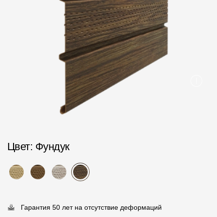
Пластиковые водосточные системы
Металлические водосточные системы
Водосборник
Чердачные лестницы
Документация
Документация
Инструкции по монтажу
Цвет
: Фундук
Технические листы
Рекламные материалы
Сертификаты
Гарантия 50 лет на отсутствие деформаций
Гарантии