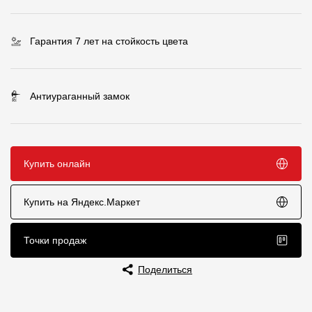
Чертежи
Гарантия 7 лет на стойкость цвета
Текстуры
Фото объектов
Антиураганный замок
Вопрос-ответ/Faq
Статьи
Купить онлайн
Сервисы
Купить на Яндекс.Маркет
Конструктор
Калькулятор
Точки продаж
Цены
Поделиться
Компания