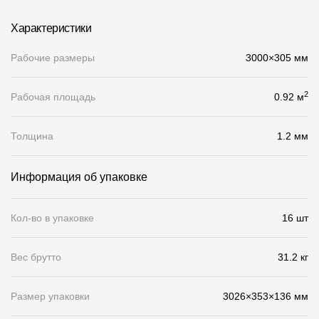
О компании
Характеристики
Контакты
Рабочие размеры
3000×305 мм
Контроль качества кровли
2
Рабочая площадь
0.92 м
Качество фасадов
Награды
Толщина
1.2 мм
Отправка рекламации
Информация об упаковке
Предложения по сотрудничеству
Вакансии
Кол-во в упаковке
16 шт
B2B
Вес брутто
31.2 кг
Отзывы
Размер упаковки
3026×353×136 мм