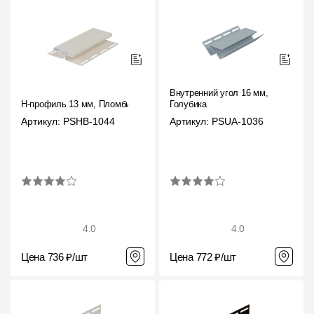
О компании
Контакты
Контроль качества кровли
Внутренний угол 16 мм,
Качество фасадов
H-профиль 13 мм, Пломбир
Голубика
Артикул: PSHB-1044
Артикул: PSUA-1036
Награды
Отправка рекламации
Предложения по сотрудничеству
Вакансии
4.0
4.0
B2B
Цена 736 ₽/шт
Цена 772 ₽/шт
Отзывы