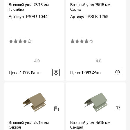
Фасадные панели
Внешний угол 75/15 мм
Внешний угол 75/15 мм
Пломбир
Сосна
Фасадная плитка
Артикул: PSEU-1044
Артикул: PSLK-1259
Комплектующие для фасадов
Пленки и мембраны
Мягкая кровля
4.0
4.0
Однослойная черепица
Цена 1 003 ₽/шт
Цена 1 093 ₽/шт
Ламинированная черепица
Комплектующие к кровле
Кровельная вентиляция
Водостоки
Внешний угол 75/15 мм
Внешний угол 75/15 мм
Секвоя
Сандал