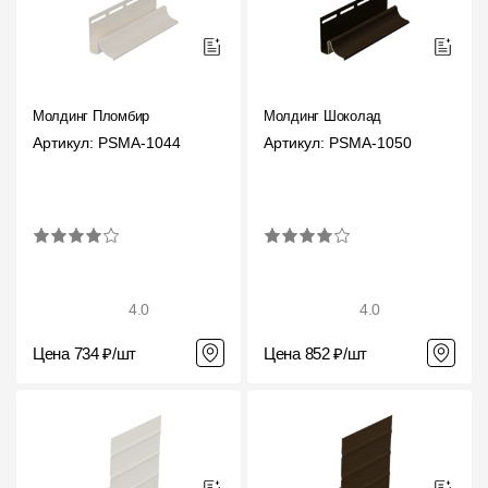
Где купить?
Алтайский край
Молдинг Пломбир
Молдинг Шоколад
Артикул: PSMA-1044
Артикул: PSMA-1050
Контакты
8 800 100 71 45
site@docke.ru
Адрес
125212, Россия, Москва, Головинское ш., д. 5, стр. 1
(БЦ
4.0
4.0
"Водный")
Цена 734 ₽/шт
Цена 852 ₽/шт
Режим работы
Пн-Пт - 10-19
Сб-Вс - выходной