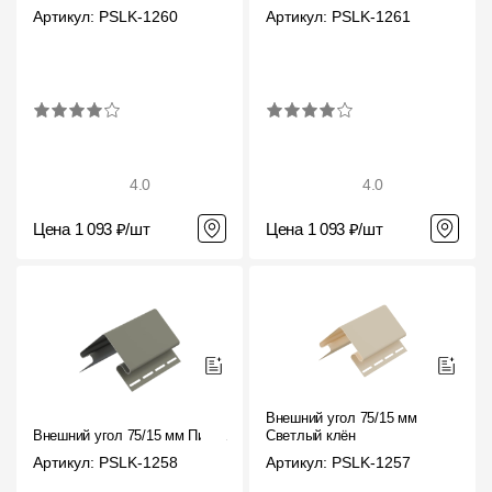
Пластиковые водосточные системы
Артикул: PSLK-1260
Артикул: PSLK-1261
Металлические водосточные системы
Водосборник
Чердачные лестницы
4.0
4.0
Документация
Цена 1 093 ₽/шт
Цена 1 093 ₽/шт
Документация
Инструкции по монтажу
Технические листы
Рекламные материалы
Внешний угол 75/15 мм
Внешний угол 75/15 мм Пихта
Светлый клён
Сертификаты
Артикул: PSLK-1258
Артикул: PSLK-1257
Гарантии