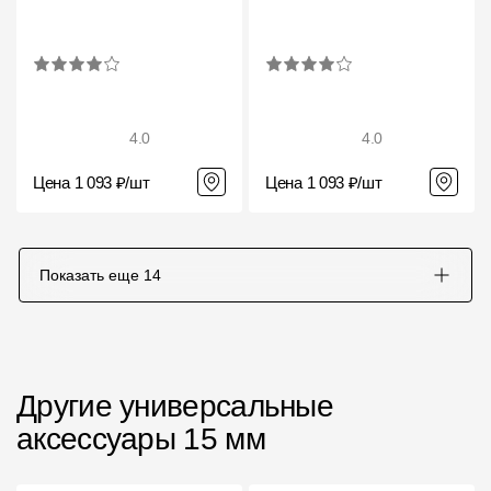
Чертежи
Текстуры
Фото объектов
4.0
4.0
Вопрос-ответ/Faq
Цена 1 093 ₽/шт
Цена 1 093 ₽/шт
Статьи
Сервисы
Показать еще
14
Конструктор
Калькулятор
Другие универсальные
Цены
аксессуары 15 мм
Компания