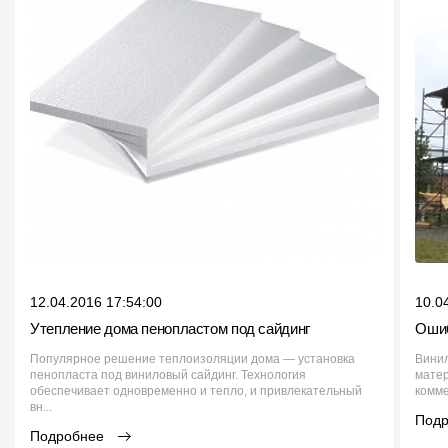
12.04.2016 17:54:00
10.0
Утепление дома пенопластом под сайдинг
Ошиб
Популярное решение теплоизоляции дома — установка
Вини
пенопласта под виниловый сайдинг. Технология
матер
обеспечивает одновременно и тепло, и привлекательный
комме
вн...
Под
Подробнее