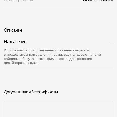
О компании
Контакты
Контроль качества кровли
Описание
Качество фасадов
Назначение
Награды
Используется при соединении панелей сайдинга
в продольном направлении, закрывает рядовые панели
сайдинга сбоку, а также применяется для решения
Отправка рекламации
дизайнерских задач
Предложения по сотрудничеству
Вакансии
B2B
Документация / сертификаты
Отзывы