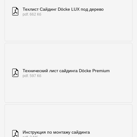
Где купить?
Техлист Сайдинг Döcke LUX под дерево
pdf. 662 Кб
Алтайский край
Контакты
8 800 100 71 45
site@docke.ru
Технический лист сайдинга Döcke Premium
Адрес
pdf. 597 Кб
125212, Россия, Москва, Головинское ш., д. 5, стр. 1
(БЦ "Водный
Режим работы
Пн-Пт - 10-19
Сб-Вс - выходной
Инструкция по монтажу сайдинга