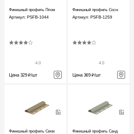
Фасадные панели
Финишный профиль Пломбир
Финишный профиль Сосна
Фасадная плитка
Артикул: PSFB-1044
Артикул: PSFB-1259
Комплектующие для фасадов
Пленки и мембраны
Мягкая кровля
4.0
4.0
Однослойная черепица
Цена 329 ₽/шт
Цена 369 ₽/шт
Ламинированная черепица
Комплектующие к кровле
Кровельная вентиляция
Водостоки
Финишный профиль Секвойя
Финишный профиль Сандал