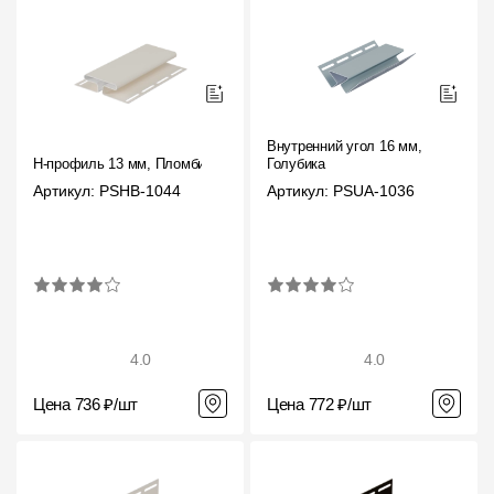
О компании
Контакты
Контроль качества кровли
Внутренний угол 16 мм,
Качество фасадов
H-профиль 13 мм, Пломбир
Голубика
Артикул: PSHB-1044
Артикул: PSUA-1036
Награды
Отправка рекламации
Предложения по сотрудничеству
Вакансии
4.0
4.0
B2B
Цена 736 ₽/шт
Цена 772 ₽/шт
Отзывы