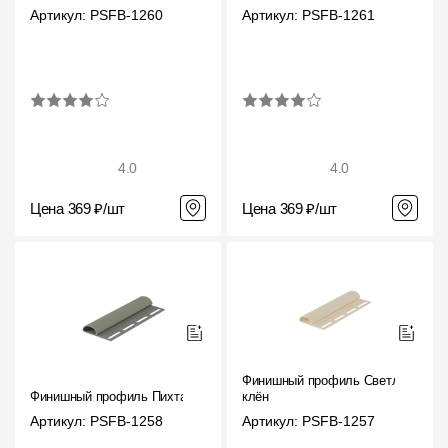
Пластиковые водосточные системы
Артикул: PSFB-1260
Артикул: PSFB-1261
Металлические водосточные системы
Водосборник
Чердачные лестницы
4.0
4.0
Документация
Цена 369 ₽/шт
Цена 369 ₽/шт
Документация
Инструкции по монтажу
Технические листы
Рекламные материалы
Финишный профиль Светлый
Финишный профиль Пихта
клён
Сертификаты
Артикул: PSFB-1258
Артикул: PSFB-1257
Гарантии