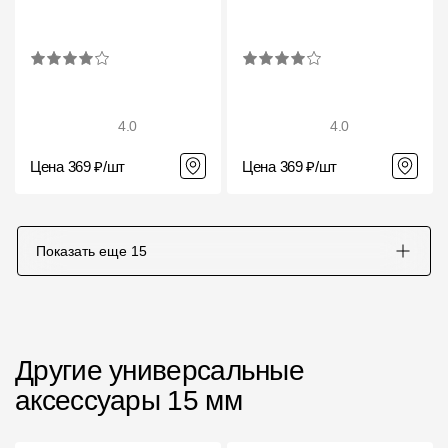
Чертежи
Текстуры
Фото объектов
4.0
4.0
Вопрос-ответ/Faq
Цена 369 ₽/шт
Цена 369 ₽/шт
Статьи
Сервисы
Показать еще
15
Конструктор
Калькулятор
Другие универсальные
Цены
аксессуары 15 мм
Компания