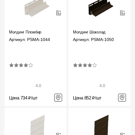
Где купить?
Алтайский край
Молдинг Пломбир
Молдинг Шоколад
Артикул: PSMA-1044
Артикул: PSMA-1050
Контакты
8 800 100 71 45
site@docke.ru
Адрес
125212, Россия, Москва, Головинское ш., д. 5, стр. 1
(БЦ
4.0
4.0
"Водный")
Цена 734 ₽/шт
Цена 852 ₽/шт
Режим работы
Пн-Пт - 10-19
Сб-Вс - выходной