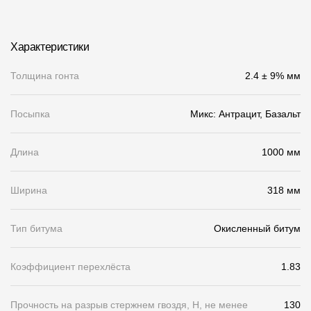
Чертежи
Характеристики
Текстуры
Фото объектов
Толщина гонта
2.4 ± 9% мм
Вопрос-ответ/Faq
Посыпка
Микс: Антрацит, Базальт
Статьи
Длина
1000 мм
Сервисы
Ширина
318 мм
Конструктор
Тип битума
Окисленный битум
Калькулятор
Цены
Коэффициент перехлёста
1.83
Компания
Прочность на разрыв стержнем гвоздя, Н, не менее
130