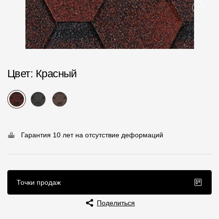
Пластиковые водосточные системы
Металлические водосточные системы
Водосборник
Чердачные лестницы
Цвет
: Красный
Документация
Документация
Гарантия 10 лет на отсутствие деформаций
Инструкции по монтажу
Технические листы
Рекламные материалы
Точки продаж
Сертификаты
Поделиться
Гарантии