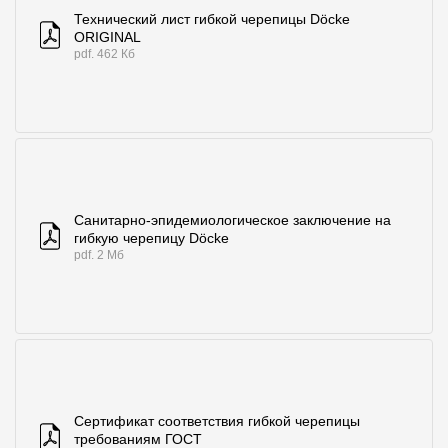
Где купить?
Технический лист гибкой черепицы Döcke
ORIGINAL
pdf. 462 Кб
Алтайский край
Контакты
8 800 100 71 45
site@docke.ru
Санитарно-эпидемиологическое заключение на
гибкую черепицу Döcke
Адрес
pdf. 2 Мб
125212, Россия, Москва, Головинское ш., д. 5, стр. 1
(БЦ "Водный
Режим работы
Пн-Пт - 10-19
Сб-Вс - выходной
Сертификат соответствия гибкой черепицы
требованиям ГОСТ