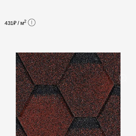
Фасадные панели
Фасадная плитка
2
431
₽ / м
Комплектующие для фасадов
Пленки и мембраны
Мягкая кровля
Однослойная черепица
Ламинированная черепица
Комплектующие к кровле
Кровельная вентиляция
Водостоки