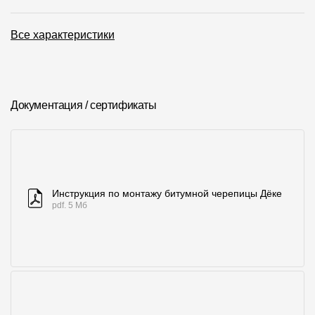
О компании
Все характеристики
Контакты
Контроль качества кровли
Документация / сертификаты
Качество фасадов
Награды
Отправка рекламации
Предложения по сотрудничеству
Инструкция по монтажу битумной черепицы Дёке
pdf. 5 Мб
Вакансии
B2B
Отзывы