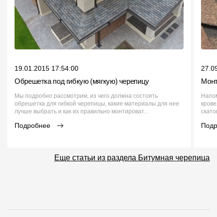
19.01.2015 17:54:00
27.0
Обрешетка под гибкую (мягкую) черепицу
Монт
Мы подробно рассмотрим, из чего должна состоять
Напом
обрешетка для гибкой черепицы, какие материалы для нее
крове
лучше выбрать и как их правильно монтироват...
скато
Подробнее
Под
Еще статьи из раздела Битумная черепица