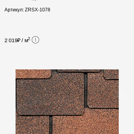
Фасадные панели
Артикул: ZRSX-1078
Фасадная плитка
Комплектующие для фасадов
2
2 019
₽ / м
Пленки и мембраны
Мягкая кровля
Однослойная черепица
Ламинированная черепица
Комплектующие к кровле
Кровельная вентиляция
Водостоки