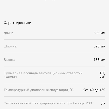
Чертежи
Текстуры
Характеристики
Фото объектов
Длина
505 мм
Вопрос-ответ/Faq
Статьи
Ширина
373 мм
Сервисы
Высота
186 мм
Конструктор
Суммарная площадь вентиляционных отверстий
150
2
изделия
см
Калькулятор
Температурный диапазон эксплуатации, ˚С
От -40 до +80
Цены
Сохранение свойства ударопрочности при t минус 20˚C
да
Компания