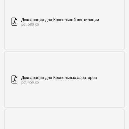
Где купить?
Декларация для Кровельной вентиляции
Алтайский край
pdf. 580 Кб
Контакты
8 800 100 71 45
site@docke.ru
Адрес
Декларация для Кровельных аэраторов
125212, Россия, Москва, Головинское ш., д. 5, стр. 1
(БЦ "Водный
pdf. 456 Кб
Режим работы
Пн-Пт - 10-19
Сб-Вс - выходной