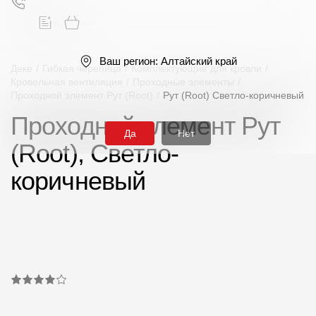
Ваш регион:
Алтайский край
Деке
/
Гибкая черепица
/
Комплектующие для кровли
/
Кровельная вентиляция
/
Проходные элементы
/
Проходной элемент Рут (Root)
/
Рут (Root) Светло-коричневый
Поиск
Проходной элемент Рут
Да
Нет
(Root), Светло-
коричневый
Продукция
Фасадные материалы
Сайдинг
Софиты