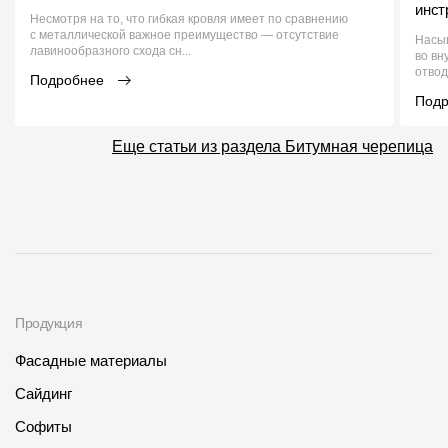
инст
Несмотря на то, что гибкая кровля имеет по сравнению
с металлической важное преимущество — отсутствие
Насы
лавинообразного схода сн...
во вн
отвод
Подробнее
Под
Еще статьи из раздела Битумная черепица
Продукция
Фасадные материалы
Сайдинг
Софиты