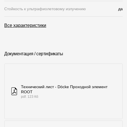
Стойкость к ультрафиолетовому излучению
да
О компании
Контакты
Все характеристики
Контроль качества кровли
Качество фасадов
Награды
Документация / сертификаты
Отправка рекламации
Предложения по сотрудничеству
Вакансии
Технический лист - Döcke Проходной элемент
ROOT
B2B
pdf. 123 Кб
Отзывы