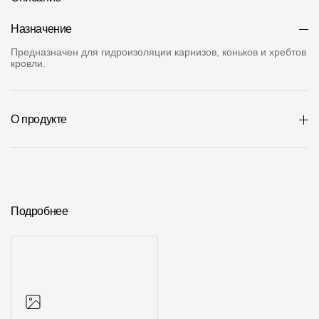
О компании
Назначение
Контакты
Предназначен для гидроизоляции карнизов, коньков и хребтов
кровли.
Контроль качества кровли
Качество фасадов
О продукте
Награды
Отправка рекламации
Предложения по сотрудничеству
Подробнее
Вакансии
B2B
Отзывы