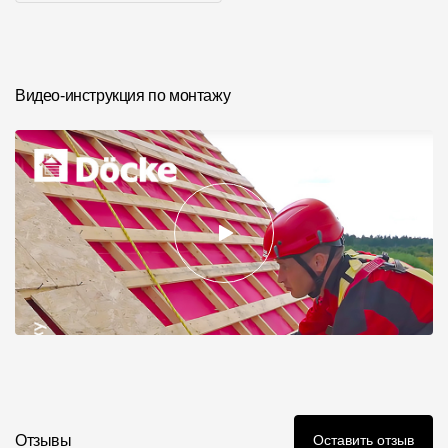
Где купить?
Фото объектов
Алтайский край
Видео-инструкция по монтажу
Контакты
8 800 100 71 45
site@docke.ru
Адрес
125212, Россия, Москва, Головинское ш., д. 5, стр. 1
(БЦ "Водный
Режим работы
Пн-Пт - 10-19
Сб-Вс - выходной
Отзывы
Оставить отзыв