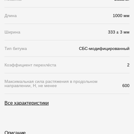
Чертежи
Длина
1000 мм
Текстуры
Фото объектов
Ширина
333 ± 3 мм
Вопрос-ответ/Faq
Тип битума
СБС-модифицированный
Статьи
Коэффициент перехлёста
2
Сервисы
Максимальная сила растяжения в продольном
направлении, Н, не менее
600
Конструктор
Калькулятор
Все характеристики
Цены
Компания
Описание