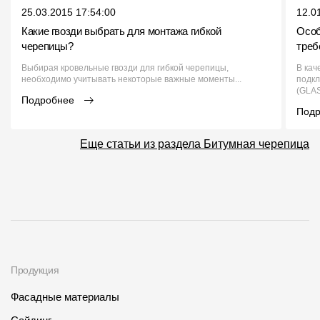
25.03.2015 17:54:00
12.0
Какие гвозди выбрать для монтажа гибкой
Особ
черепицы?
треб
Выбирая кровельные гвозди для гибкой черепицы,
В кач
необходимо учитывать некоторые важные моменты...
подк
(GLA
Подробнее
Под
Еще статьи из раздела Битумная черепица
Продукция
Фасадные материалы