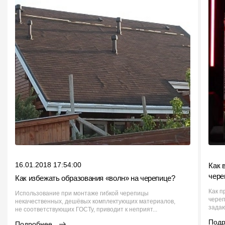
16.01.2018 17:54:00
Как 
чере
Как избежать образования «волн» на черепице?
Как п
Использование при монтаже гибкой черепицы
череп
некачественных, дешёвых комплектующих материалов,
задаю
не соответствующих ГОСТу, приводит к неприят...
Под
Подробнее