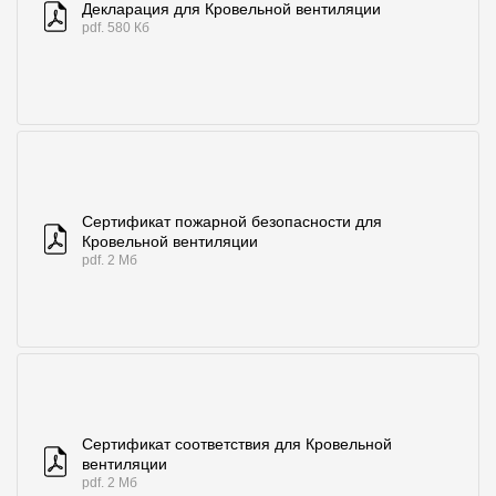
Декларация для Кровельной вентиляции
Где купить?
pdf. 580 Кб
Алтайский край
Контакты
Сертификат пожарной безопасности для
8 800 100 71 45
site@docke.ru
Кровельной вентиляции
pdf. 2 Мб
Адрес
125212, Россия, Москва, Головинское ш., д. 5, стр. 1
(БЦ "Водный
Режим работы
Пн-Пт - 10-19
Сб-Вс - выходной
Сертификат соответствия для Кровельной
вентиляции
pdf. 2 Мб