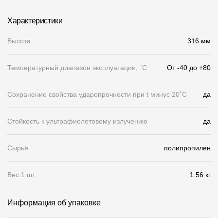
Чертежи
Характеристики
Текстуры
Высота
316 мм
Фото объектов
Температурный диапазон эксплуатации, ˚С
От -40 до +80
Вопрос-ответ/Faq
Статьи
Сохранение свойства ударопрочности при t минус 20˚C
да
Сервисы
Стойкость к ультрафиолетовому излучению
да
Конструктор
Сырьё
полипропилен
Калькулятор
Вес 1 шт
1.56 кг
Цены
Информация об упаковке
Компания