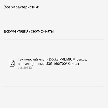
Все характеристики
О компании
Контакты
Контроль качества кровли
Документация / сертификаты
Качество фасадов
Награды
Отправка рекламации
Технический лист - Döcke PREMIUM Выход
Предложения по сотрудничеству
вентиляционный ИЗЛ-160/700/ Колпак
pdf. 298 Кб
Вакансии
B2B
Отзывы