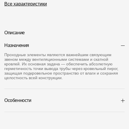
Все характеристики
О компании
Контакты
Контроль качества кровли
Описание
Качество фасадов
Назначения
Награды
Проходные элементы являются важнейшим связующим
звеном между вентиляционными системами и скатной
кровлей. Их основная задача — обеспечить абсолютную
Отправка рекламации
герметичность точки вывода трубы через кровельный пирог,
защищая подкровельное пространство от влаги и сохраняя
Предложения по сотрудничеству
целостность всей конструкции.
Вакансии
B2B
Особенности
Отзывы