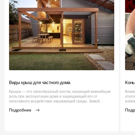
Виды крыш для частного дома
Конь
Крыша — это своеобразный зонтик, играющий важнейшую
Влажн
роль при эксплуатации дома и защищающий его от
утепл
негативного воздействия окружающей среды. Зимой...
избеж
Подробнее
Под