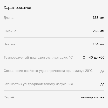
Чертежи
Характеристики
Текстуры
Длина
333 мм
Фото объектов
Ширина
266 мм
Вопрос-ответ/Faq
Статьи
Высота
154 мм
Температурный диапазон эксплуатации, ˚С
От -40 до +80
Сервисы
Сохранение свойства ударопрочности при t минус 20˚C
да
Конструктор
Калькулятор
Стойкость к ультрафиолетовому излучению
да
Цены
Сырьё
полипропилен
Компания