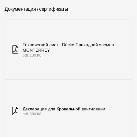
Где купить?
Документация / сертификаты
Алтайский край
Технический лист - Döcke Проходной элемент
MONTERREY
Контакты
pdf. 130 Кб
8 800 100 71 45
site@docke.ru
Адрес
125212, Россия, Москва, Головинское ш., д. 5, стр. 1
(БЦ "Водный
Режим работы
Пн-Пт - 10-19
Декларация для Кровельной вентиляции
Сб-Вс - выходной
pdf. 580 Кб