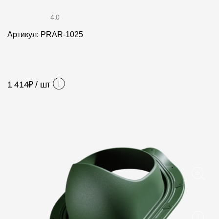
Фасадные панели
4.0
Фасадная плитка
Артикул: PRAR-1025
Комплектующие для фасадов
Пленки и мембраны
1 414
₽ / шт
Мягкая кровля
Однослойная черепица
Ламинированная черепица
Комплектующие к кровле
Кровельная вентиляция
Водостоки