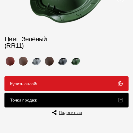
Пластиковые водосточные системы
Металлические водосточные системы
Водосборник
Цвет
: Зелёный
Чердачные лестницы
(RR11)
Документация
Документация
Купить онлайн
Инструкции по монтажу
Технические листы
Точки продаж
Рекламные материалы
Поделиться
Сертификаты
Гарантии