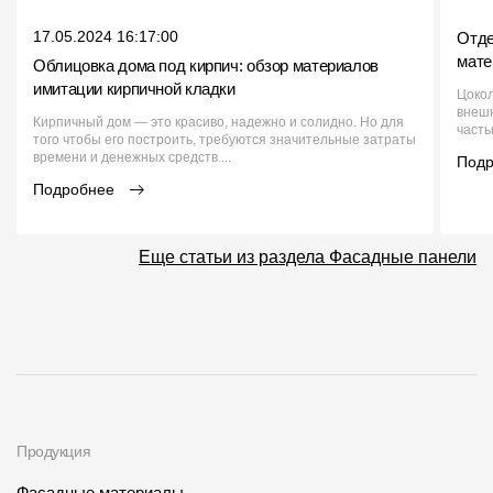
17.05.2024 16:17:00
Отде
мате
Облицовка дома под кирпич: обзор материалов
имитации кирпичной кладки
Цокол
внешн
Кирпичный дом — это красиво, надежно и солидно. Но для
часть
того чтобы его построить, требуются значительные затраты
времени и денежных средств....
Под
Подробнее
Еще статьи из раздела Фасадные панели
Продукция
Фасадные материалы