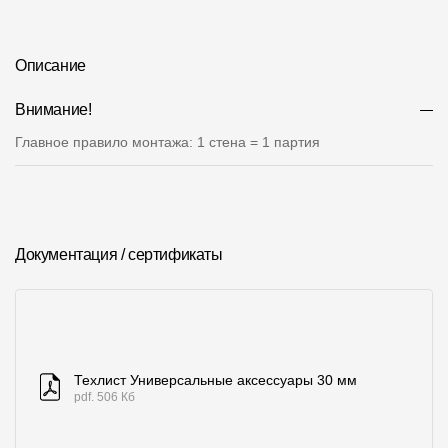
Где купить?
Описание
Алтайский край
Внимание!
Главное правило монтажа: 1 стена = 1 партия
Контакты
8 800 100 71 45
site@docke.ru
Адрес
Документация / сертификаты
125212, Россия, Москва, Головинское ш., д. 5, стр. 1
(БЦ "Водный
Режим работы
Пн-Пт - 10-19
Сб-Вс - выходной
Техлист Универсальные аксессуары 30 мм
pdf. 506 Кб