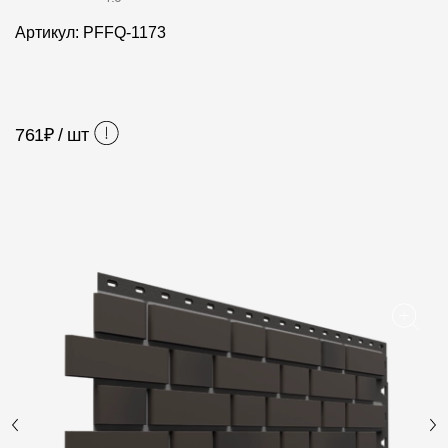
Фасадные панели
Артикул: PFFQ-1173
Фасадная плитка
Комплектующие для фасадов
761
₽ / шт
Пленки и мембраны
Мягкая кровля
Однослойная черепица
Ламинированная черепица
Комплектующие к кровле
Кровельная вентиляция
Водостоки