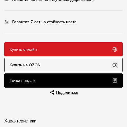
Чертежи
Текстуры
Гарантия 7 лет на стойкость цвета
Фото объектов
Вопрос-ответ/Faq
Купить онлайн
Статьи
Купить на OZON
Сервисы
Точки продаж
Конструктор
Поделиться
Калькулятор
Цены
Характеристики
Компания