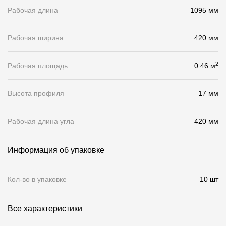
Рабочая длина
1095 мм
О компании
Контакты
Рабочая ширина
420 мм
Контроль качества кровли
2
Рабочая площадь
0.46 м
Качество фасадов
Высота профиля
17 мм
Награды
Отправка рекламации
Рабочая длина угла
420 мм
Предложения по сотрудничеству
Информация об упаковке
Вакансии
B2B
Кол-во в упаковке
10 шт
Отзывы
Все характеристики