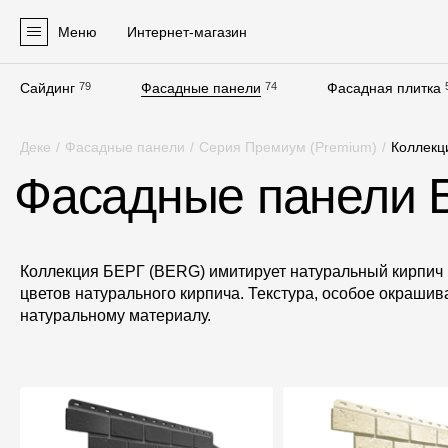
Меню
Интернет-магазин
Сайдинг
79
Фасадные панели
74
Фасадная плитка
Продукция
Деке
/
Фасадные панели
/
Серия Премиум (Premium)
/
Коллекци
Фасадные материалы
Фасадные панели Б
Сайдинг
Софиты
Фасадные панели
Коллекция БЕРГ (BERG) имитирует натуральный кирпич и
цветов натурального кирпича. Текстура, особое окраш
Фасадная плитка
натуральному материалу.
Комплектующие для фасадов
Пленки и мембраны