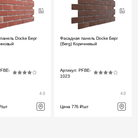
Отзывы
панель Docke Берг
Фасадная панель Docke Берг
биновый
(Berg) Коричневый
PFBE-
Артикул: PFBE-
1023
4.0
4.0
₽/шт
Цена 776 ₽/шт