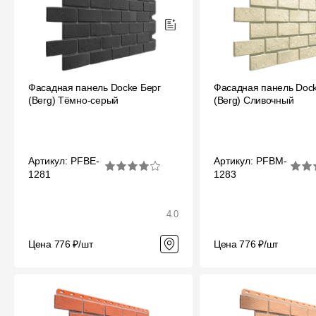
Мягкая кровля
Однослойная черепица
Ламинированная черепица
Комплектующие к кровле
Фасадная панель Docke Берг
Фасадная панель Dock
(Berg) Тёмно-серый
(Berg) Сливочный
Кровельная вентиляция
Водостоки
Артикул: PFBE-
Артикул: PFBM-
Пластиковые водосточные
1281
1283
системы
Металлические водосточные
4.0
системы
Водосборник
Цена 776 ₽/шт
Цена 776 ₽/шт
Чердачные лестницы