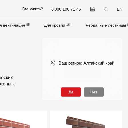
8 800 100 71 45
En
Где купить?
я вентиляция
95
Для кровли
164
Чердачные лестницы
Компания
О компании
Контакты
Ваш регион:
Алтайский край
Контроль качества кровли
ческих
Качество фасадов
ижены к
Награды
Да
Нет
Отправка рекламации
Предложения по сотрудничеству
Вакансии
B2B