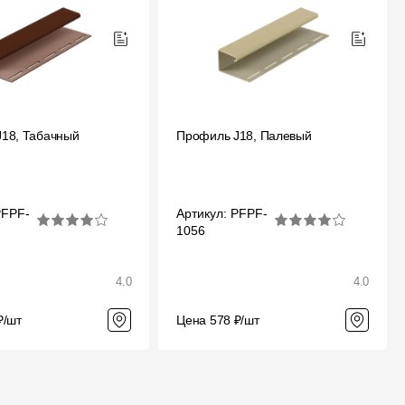
18, Табачный
Профиль J18, Палевый
PFPF-
Артикул: PFPF-
1056
4.0
4.0
₽/шт
Цена 578 ₽/шт