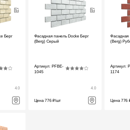
Вопрос-ответ/Faq
Статьи
Сервисы
e Берг
Фасадная панель Docke Берг
Фасадная 
(Berg) Серый
(Berg) Ру
Конструктор
Калькулятор
Артикул: PFBE-
Артикул: 
1045
1174
Цены
4.0
4.0
Цена 776 ₽/шт
Цена 776 