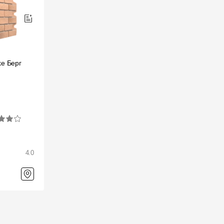
e Берг
4.0