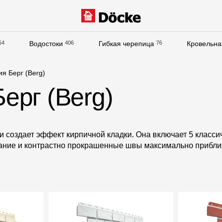
54
Водостоки
406
Гибкая черепица
76
Кровельна
Документация
я Берг (Berg)
Документация
ерг (Berg)
Инструкции по монтажу
Технические листы
 создает эффект кирпичной кладки. Она включает 5 класси
Рекламные материалы
ивание и контрастно прокрашенные швы максимально прибл
Сертификаты
Гарантии
Чертежи
Текстуры
Фото объектов