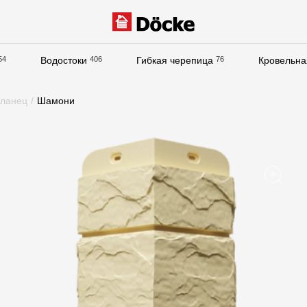
54
Водостоки
406
Гибкая черепица
76
Кровельна
Документация
ланец
/
Шамони
Документация
Инструкции по монтажу
Технические листы
Рекламные материалы
Сертификаты
Гарантии
Чертежи
Текстуры
Фото объектов