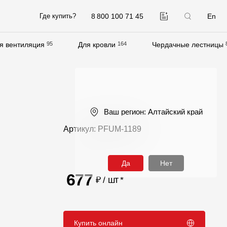
8 800 100 71 45
En
Где купить?
я вентиляция
95
Для кровли
164
Чердачные лестницы
Компания
О компании
Контакты
Ваш регион:
Алтайский край
Контроль качества кровли
Артикул: PFUM-1189
Качество фасадов
Награды
Да
Нет
Отправка рекламации
677
₽ / шт
*
Предложения по сотрудничеству
Вакансии
Купить онлайн
B2B