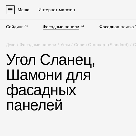
Меню
Интернет-магазин
Сайдинг
79
Фасадные панели
74
Фасадная плитка
Продукция
Деке
/
Фасадные панели
/
Углы
/
Серия Стандарт (Standard)
/
С
Фасадные материалы
Угол Сланец,
Сайдинг
Шамони для
Софиты
Фасадные панели
фасадных
Фасадная плитка
панелей
Комплектующие для фасадов
Пленки и мембраны