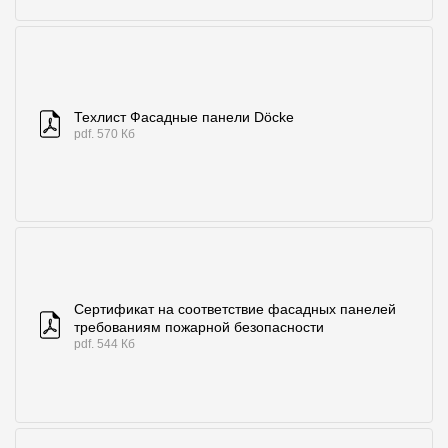
Где купить?
Алтайский край
Техлист Фасадные панели Döcke
pdf. 570 Кб
Контакты
8 800 100 71 45
site@docke.ru
Адрес
125212, Россия, Москва, Головинское ш., д. 5, стр. 1
(БЦ "Водный
Сертификат на соответствие фасадных панелей
Режим работы
требованиям пожарной безопасности
pdf. 544 Кб
Пн-Пт - 10-19
Сб-Вс - выходной