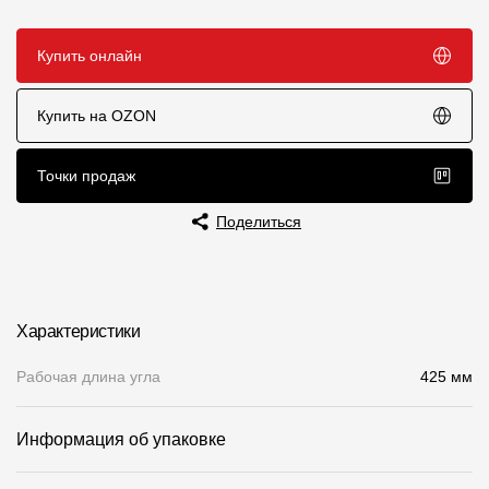
Чертежи
Купить онлайн
Текстуры
Купить на OZON
Фото объектов
Вопрос-ответ/Faq
Точки продаж
Статьи
Поделиться
Сервисы
Конструктор
Характеристики
Калькулятор
Рабочая длина угла
425 мм
Цены
Информация об упаковке
Компания