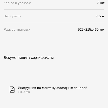
Кол-во в упаковке
8 шт
О компании
Вес брутто
4.5 кг
Контакты
Контроль качества кровли
Размер упаковки
525x215x460 мм
Качество фасадов
Награды
Отправка рекламации
Документация / сертификаты
Предложения по сотрудничеству
Вакансии
B2B
Инструкция по монтажу фасадных панелей
Отзывы
pdf. 2 Мб