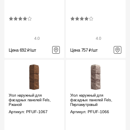
Фасадные панели
Фасадная плитка
Комплектующие для фасадов
4.0
4.0
Пленки и мембраны
Цена 692 ₽/шт
Цена 757 ₽/шт
Мягкая кровля
Однослойная черепица
Ламинированная черепица
Комплектующие к кровле
Угол наружный для
Угол наружный для
фасадных панелей Fels,
фасадных панелей Fels,
Кровельная вентиляция
Ржаной
Перламутровый
Артикул: PFUF-1067
Артикул: PFUF-1066
Водостоки