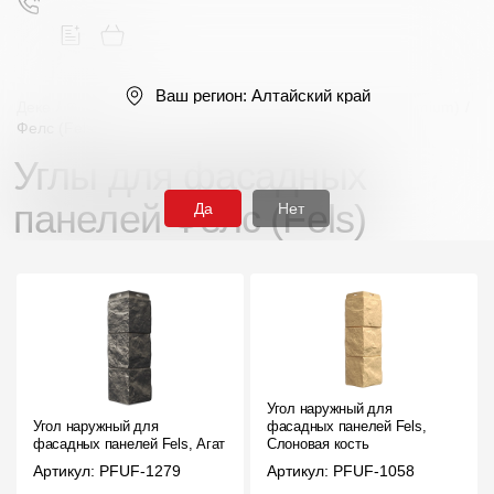
Ваш регион:
Алтайский край
Деке
/
Фасадные панели
/
Углы
/
Серия Премиум (Premium)
/
Фелс (Fels)
Углы для фасадных
Поиск
панелей Фелс (Fels)
Да
Нет
Продукция
Фасадные материалы
Угол наружный для
Сайдинг
Угол наружный для
фасадных панелей Fels,
фасадных панелей Fels, Агат
Слоновая кость
Софиты
Артикул: PFUF-1279
Артикул: PFUF-1058