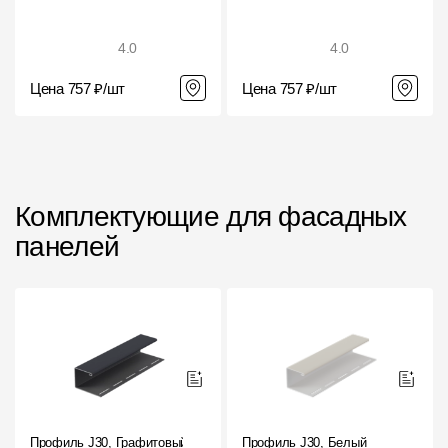
Чертежи
4.0
4.0
Текстуры
Цена 757 ₽/шт
Цена 757 ₽/шт
Фото объектов
Вопрос-ответ/Faq
Статьи
Комплектующие для фасадных
Сервисы
панелей
Конструктор
Калькулятор
Цены
Компания
Профиль J30, Графитовый
Профиль J30, Белый