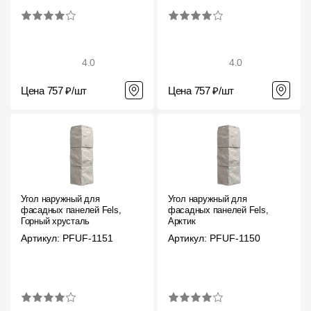
Пластиковые водосточные системы
Металлические водосточные системы
Водосборник
4.0
4.0
Цена 757 ₽/шт
Цена 757 ₽/шт
Чердачные лестницы
Документация
Документация
Угол наружный для
Угол наружный для
Инструкции по монтажу
фасадных панелей Fels,
фасадных панелей Fels,
Горный хрусталь
Арктик
Технические листы
Артикул: PFUF-1151
Артикул: PFUF-1150
Рекламные материалы
Сертификаты
Гарантии