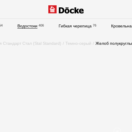
54
Водостоки
406
Гибкая черепица
76
Кровельна
Документация
 Стандарт Стал (Stal Standard)
/
Темно-серый
/
Желоб полукруглы
Документация
Инструкции по монтажу
Технические листы
Рекламные материалы
Сертификаты
Гарантии
Чертежи
Текстуры
Фото объектов