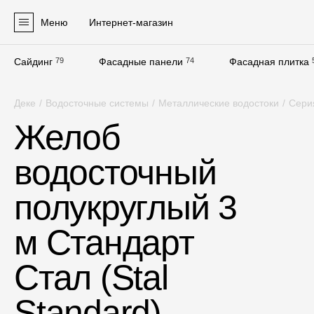
Меню
Интернет-магазин
Сайдинг
79
Фасадные панели
74
Фасадная плитка
Продукция
Деке
/
Водосточные системы
/
Металлические водостоки
/
Серия
Фасадные материалы
Желоб
Сайдинг
водосточный
Софиты
Фасадные панели
полукруглый 3
Фасадная плитка
м Стандарт
Комплектующие для фасадов
Стал (Stal
Пленки и мембраны
Standard),