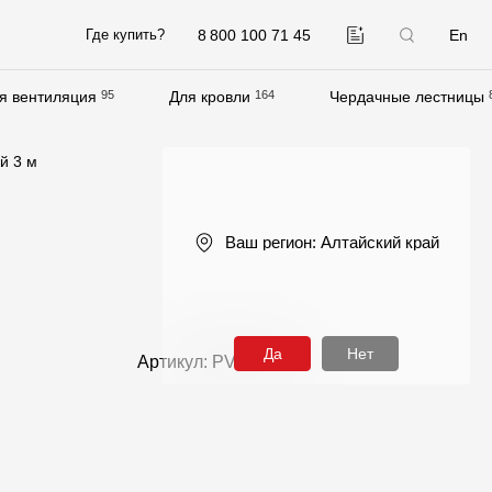
8 800 100 71 45
En
Где купить?
я вентиляция
95
Для кровли
164
Чердачные лестницы
Компания
й 3 м
О компании
Контакты
Ваш регион:
Алтайский край
Контроль качества кровли
Качество фасадов
Награды
Да
Нет
Артикул: PVSC-1262
Отправка рекламации
Предложения по сотрудничеству
Вакансии
B2B