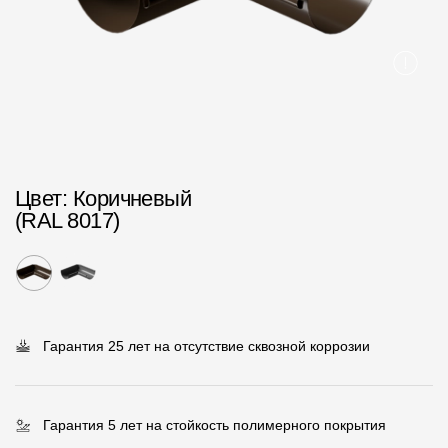
Пластиковые водосточные системы
Металлические водосточные системы
Водосборник
Чердачные лестницы
Цвет
: Коричневый
Документация
(RAL 8017)
Документация
Инструкции по монтажу
Технические листы
Гарантия 25 лет на отсутствие сквозной коррозии
Рекламные материалы
Сертификаты
Гарантия 5 лет на стойкость полимерного покрытия
Гарантии