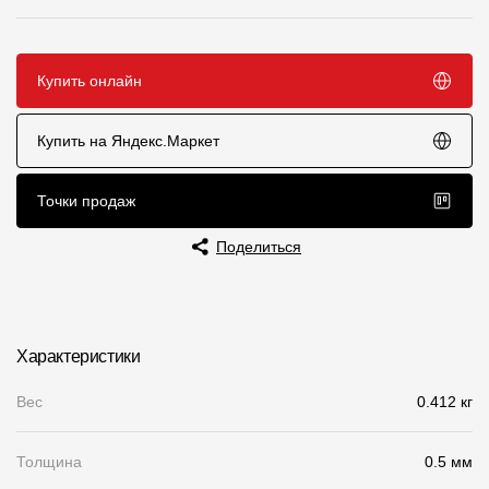
Чертежи
Текстуры
Купить онлайн
Фото объектов
Купить на Яндекс.Маркет
Вопрос-ответ/Faq
Статьи
Точки продаж
Поделиться
Сервисы
Конструктор
Характеристики
Калькулятор
Вес
0.412 кг
Цены
Толщина
0.5 мм
Компания