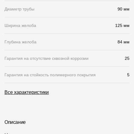
Диаметр трубы
90 мм
О компании
Контакты
Ширина желоба
125 мм
Контроль качества кровли
Глубина желоба
84 мм
Качество фасадов
Награды
Гарантия на отсутствие сквозной коррозии
25
Отправка рекламации
Гарантия на стойкость полимерного покрытия
5
Предложения по сотрудничеству
Вакансии
Все характеристики
B2B
Отзывы
Описание