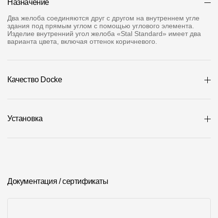
Назначение
Где купить?
Два желоба соединяются друг с другом на внутреннем угле
здания под прямым углом с помощью углового элемента.
Изделие внутренний угол желоба «Stal Standard» имеет два
Алтайский край
варианта цвета, включая оттенок коричневого.
Качество Docke
Контакты
8 800 100 71 45
site@docke.ru
Установка
Адрес
125212, Россия, Москва, Головинское ш., д. 5, стр. 1
(БЦ
"Водный")
Режим работы
Пн-Пт - 10-19
Документация / сертификаты
Сб-Вс - выходной