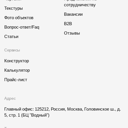
Где купить?
сотрудничеству
Текстуры
Вакансии
Фото объектов
Алтайский край
B2B
Вопрос-ответ/Faq
Отзывы
Статьи
Сервисы
Контакты
8 800 100 71 45
site@docke.ru
Конструктор
Калькулятор
Адрес
125212, Россия, Москва, Головинское ш., д. 5, стр. 1
(БЦ
Прайс-лист
"Водный")
Режим работы
Адрес
Пн-Пт - 10-19
Главный офис: 125212, Россия, Москва, Головинское ш., д.
Сб-Вс - выходной
5, стр. 1
(БЦ "Водный")