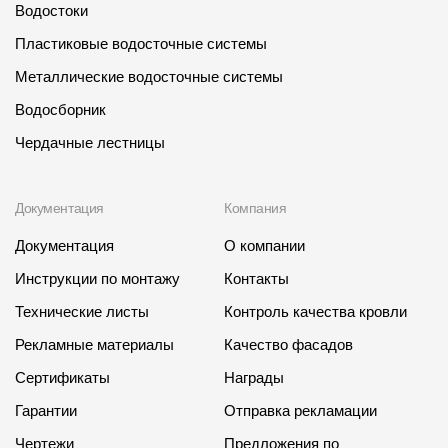
Водостоки
О компании
Пластиковые водосточные системы
Контакты
Металлические водосточные системы
Водосборник
Контроль качества кровли
Чердачные лестницы
Качество фасадов
Награды
Документация
Компания
Отправка рекламации
Документация
О компании
Предложения по сотрудничеству
Инструкции по монтажу
Контакты
Вакансии
Технические листы
Контроль качества кровли
B2B
Рекламные материалы
Качество фасадов
Сертификаты
Отзывы
Награды
Гарантии
Отправка рекламации
Чертежи
Предложения по