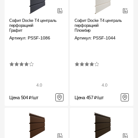
Фасадные панели
Фасадная плитка
Софит Docke T4 центральной
Софит Docke T4 центральной
перфорацией
перфорацией
Комплектующие для фасадов
Графит
Пломбир
Артикул: PSSF-1086
Артикул: PSSF-1044
Пленки и мембраны
Мягкая кровля
Однослойная черепица
4.0
4.0
Ламинированная черепица
Цена 504 ₽/шт
Цена 457 ₽/шт
Комплектующие к кровле
Кровельная вентиляция
Водостоки