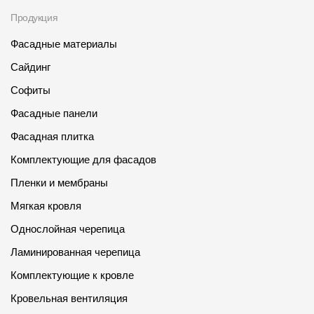
Продукция
Чертежи
Фасадные материалы
Текстуры
Сайдинг
Фото объектов
Софиты
Вопрос-ответ/Faq
Фасадные панели
Статьи
Фасадная плитка
Комплектующие для фасадов
Сервисы
Пленки и мембраны
Мягкая кровля
Конструктор
Однослойная черепица
Калькулятор
Ламинированная черепица
Цены
Комплектующие к кровле
Кровельная вентиляция
Компания