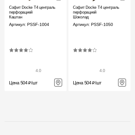
Пластиковые водосточные системы
Софит Docke T4 центральной
Софит Docke T4 центральной
перфорацией
перфорацией
Металлические водосточные системы
Каштан
Шоколад
Водосборник
Артикул: PSSF-1004
Артикул: PSSF-1050
Чердачные лестницы
Документация
4.0
4.0
Документация
Цена 504 ₽/шт
Цена 504 ₽/шт
Инструкции по монтажу
Технические листы
Рекламные материалы
Сертификаты
Гарантии