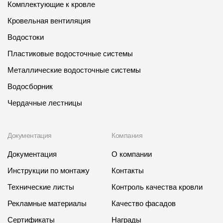
Комплектующие к кровле
Где купить?
Кровельная вентиляция
Водостоки
Алтайский край
Пластиковые водосточные системы
Металлические водосточные системы
Водосборник
Контакты
Чердачные лестницы
8 800 100 71 45
site@docke.ru
Адрес
Документация
Компания
125212, Россия, Москва, Головинское ш., д. 5, стр. 1
(БЦ "Водный
Документация
О компании
Режим работы
Инструкции по монтажу
Контакты
Пн-Пт - 10-19
Сб-Вс - выходной
Технические листы
Контроль качества кровли
Рекламные материалы
Качество фасадов
Сертификаты
Награды