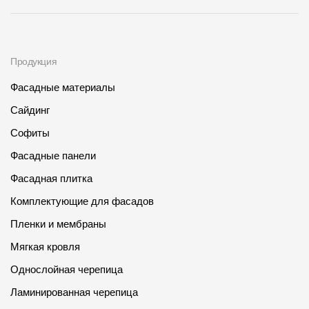
О компании
Контакты
Продукция
Контроль качества кровли
Фасадные материалы
Качество фасадов
Сайдинг
Награды
Софиты
Фасадные панели
Отправка рекламации
Фасадная плитка
Предложения по сотрудничеству
Комплектующие для фасадов
Вакансии
Пленки и мембраны
B2B
Мягкая кровля
Отзывы
Однослойная черепица
Ламинированная черепица