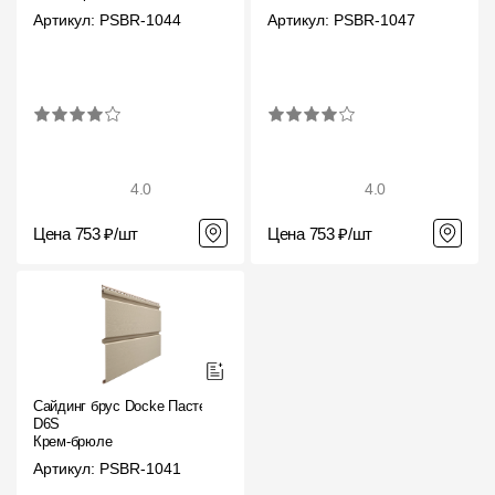
Фасадные панели
Артикул: PSBR-1044
Артикул: PSBR-1047
Фасадная плитка
Комплектующие для фасадов
Пленки и мембраны
4.0
4.0
Мягкая кровля
Цена 753 ₽/шт
Цена 753 ₽/шт
Однослойная черепица
Ламинированная черепица
Комплектующие к кровле
Кровельная вентиляция
Сайдинг брус Docke Пастель
D6S
Крем-брюле
Водостоки
Артикул: PSBR-1041