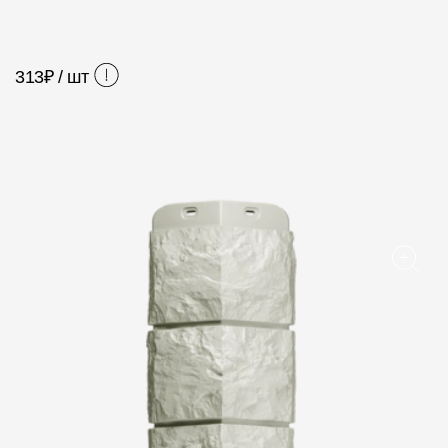
Фасадные панели
Фасадная плитка
313
₽ / шт
Комплектующие для фасадов
Пленки и мембраны
Мягкая кровля
Однослойная черепица
Ламинированная черепица
Комплектующие к кровле
Кровельная вентиляция
Водостоки