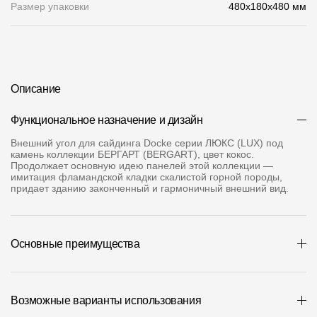
Размер упаковки
480x180x480 мм
О компании
Контакты
Контроль качества кровли
Описание
Качество фасадов
Функциональное назначение и дизайн
Награды
Внешний угол для сайдинга Docke серии ЛЮКС (LUX) под
камень коллекции БЕРГАРТ (BERGART), цвет кокос.
Отправка рекламации
Продолжает основную идею панелей этой коллекции —
имитация фламандской кладки скалистой горной породы,
Предложения по сотрудничеству
придает зданию законченный и гармоничный внешний вид.
Вакансии
B2B
Основные преимущества
Отзывы
Возможные варианты использования