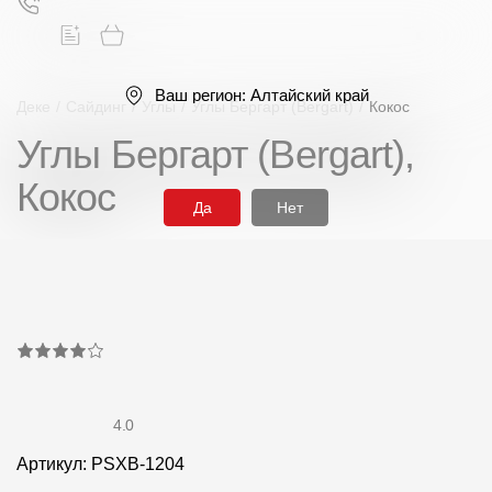
Ваш регион:
Алтайский край
Деке
/
Сайдинг
/
Углы
/
Углы Бергарт (Bergart)
/
Кокос
Углы Бергарт (Bergart),
Поиск
Кокос
Да
Нет
Продукция
Фасадные материалы
Сайдинг
4.0
Артикул: PSXB-1204
Софиты