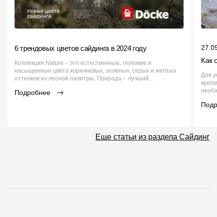
27.0
6 трендовых цветов сайдинга в 2024 году
Как 
Коллекция Nature – это естественные, глубокие и
насыщенные цвета коричневых, зеленых, серых и желтых
Для у
оттенков из лесной палитры. Природа – лучший...
крепи
необх
Подробнее
Под
Еще статьи из раздела Сайдинг